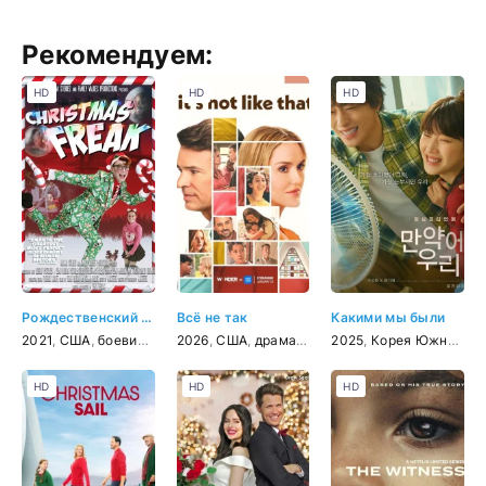
Рекомендуем:
HD
HD
HD
Рождественский чудак
Всё не так
Какими мы были
2021
,
США
,
боевик
,
комедия
2026
,
США
,
драма
,
мелодрама
2025
,
Корея Южная
,
семейный
,
м
HD
HD
HD