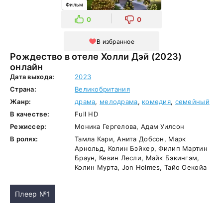
Фильм
0
0
В избранное
Рождество в отеле Холли Дэй (2023)
онлайн
Дата выхода:
2023
Страна:
Великобритания
Жанр:
драма
,
мелодрама
,
комедия
,
семейный
В качестве:
Full HD
Режиссер:
Моника Гергелова, Адам Уилсон
В ролях:
Тамла Кари, Анита Добсон, Марк
Арнольд, Колин Бэйкер, Филип Мартин
Браун, Кевин Лесли, Майк Бэкингэм,
Колин Мурта, Jon Holmes, Тайо Оекойа
Плеер №1