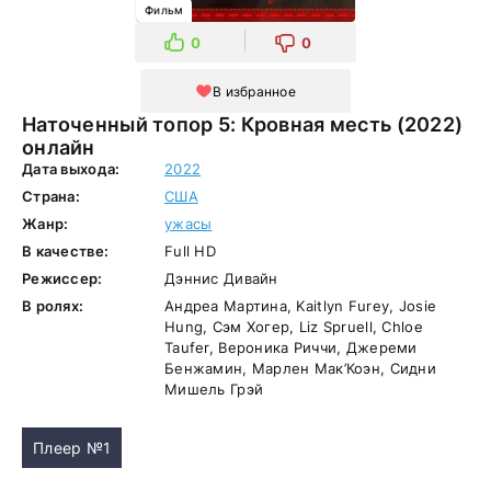
Фильм
0
0
В избранное
Наточенный топор 5: Кровная месть (2022)
онлайн
Дата выхода:
2022
Страна:
США
Жанр:
ужасы
В качестве:
Full HD
Режиссер:
Дэннис Дивайн
В ролях:
Андреа Мартина, Kaitlyn Furey, Josie
Hung, Сэм Хогер, Liz Spruell, Chloe
Taufer, Вероника Риччи, Джереми
Бенжамин, Марлен Мак’Коэн, Сидни
Мишель Грэй
Плеер №1