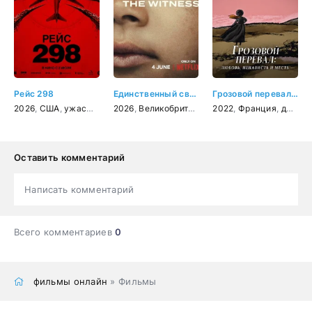
Рейс 298
Единственный свидетель
Грозовой перевал: любовь, ненависть и месть
2026
,
США
,
ужасы
,
фантастика
2026
,
Великобритания
,
2022
США
,
,
драма
Франция
,
криминал
,
документальный
Оставить комментарий
Написать комментарий
Всего комментариев
0
фильмы онлайн
» Фильмы