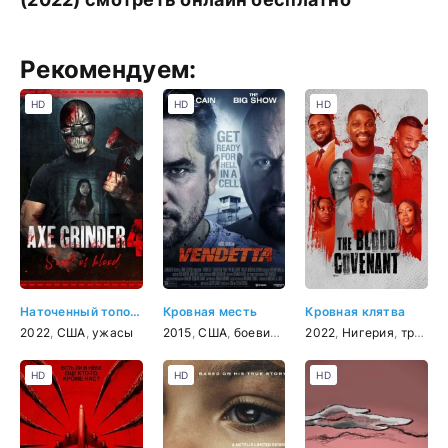
Рекомендуем:
HD
HD
HD
Наточенный топор 4: кровавые души
Кровная месть
Кровная клятва
2022
,
США
,
ужасы
2015
,
США
,
боевик
,
драма
2022
,
Нигерия
,
триллер
HD
HD
HD