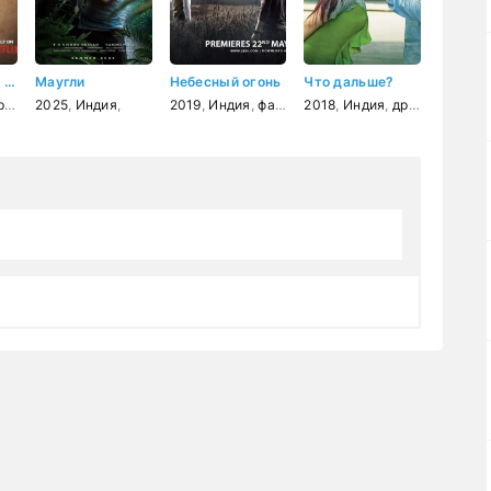
Единственный свидетель
Маугли
Небесный огонь
Что дальше?
ия
2025
,
США
,
Индия
,
драма
,
,
криминал
2019
,
Индия
,
фантастика
2018
,
Индия
,
драма
,
мелод