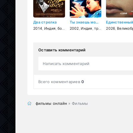
Два стрелка
Ты знаешь мою тайну
2014
,
Индия
,
боевик
2002
,
Индия
,
триллер
2026
,
мелодрама
,
Великобритан
Оставить комментарий
Написать комментарий
Всего комментариев
0
фильмы онлайн
» Фильмы