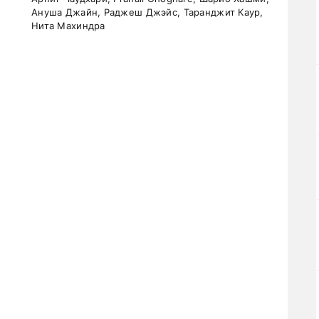
Ануша Джайн, Раджеш Джэйс, Таранджит Каур,
Нита Махиндра