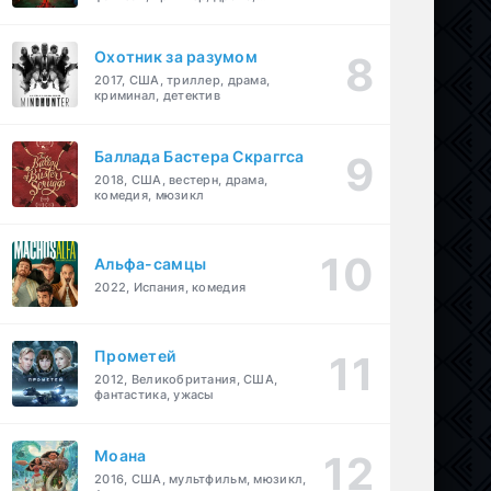
детектив
Охотник за разумом
2017, США, триллер, драма,
криминал, детектив
Баллада Бастера Скраггса
2018, США, вестерн, драма,
комедия, мюзикл
Альфа-самцы
2022, Испания, комедия
Прометей
2012, Великобритания, США,
фантастика, ужасы
Моана
2016, США, мультфильм, мюзикл,