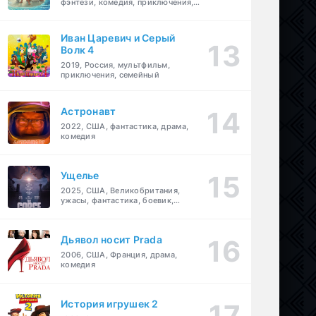
фэнтези, комедия, приключения,
семейный
Иван Царевич и Серый
Волк 4
2019, Россия, мультфильм,
рама
,
комедия
приключения, семейный
Астронавт
2022, США, фантастика, драма,
комедия
Ущелье
2025, США, Великобритания,
ужасы, фантастика, боевик,
мелодрама, приключения
Дьявол носит Prada
2006, США, Франция, драма,
комедия
История игрушек 2