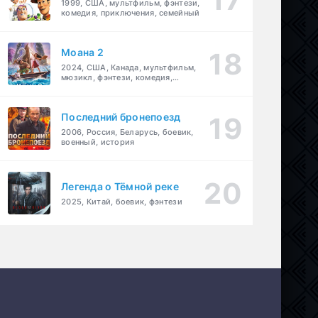
1999, США, мультфильм, фэнтези,
комедия, приключения, семейный
Моана 2
2024, США, Канада, мультфильм,
мюзикл, фэнтези, комедия,
приключения, семейный
Последний бронепоезд
2006, Россия, Беларусь, боевик,
военный, история
Легенда о Тёмной реке
2025, Китай, боевик, фэнтези