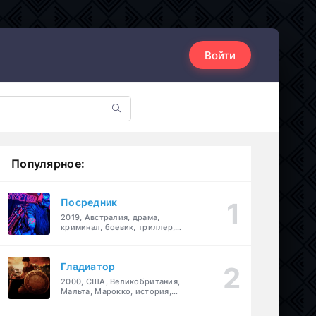
Войти
Популярное:
Посредник
2019, Австралия, драма,
криминал, боевик, триллер,
комедия
Гладиатор
2000, США, Великобритания,
Мальта, Марокко, история,
боевик, драма, приключения