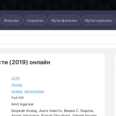
Фильмы
Сериалы
Мультфильмы
Мультсериалы
ти (2019) онлайн
2019
Индия
драма
,
мелодрама
Full HD
Amit Agarwal
Биджай Ананд, Ашок Авасти, Вишва С. Бадола,
Арпит Чаудхари, Pranali Ghoghare, Шариб Хашми,