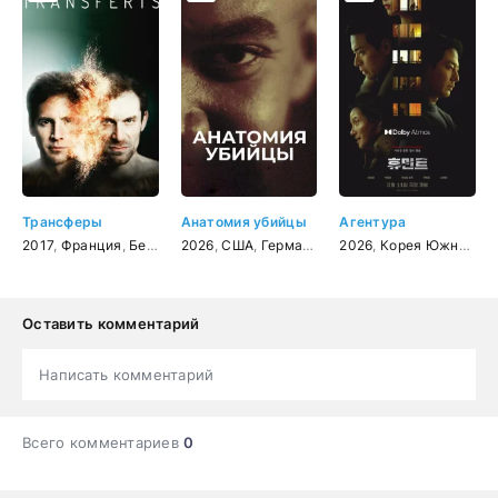
Трансферы
Анатомия убийцы
Агентура
2017
,
Франция
,
Бельгия
2026
,
фантастика
,
США
,
Германия
,
триллер
,
документальный
2026
,
Корея Южная
,
крими
,
тр
Оставить комментарий
Написать комментарий
Всего комментариев
0