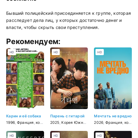
Бывший полицейский присоединяется к группе, которая
расследует дела лиц, у которых достаточно денег и
власти, чтобы скрыть свои преступления.
Рекомендуем:
HD
HD
HD
Карин и её собака
Парень с гитарой
Мечтать не вредно
1996
,
Франция
,
комедия
2025
,
Корея Южная
,
драма
2026
,
,
музыка
Франция
,
комедия
HD
HD
HD