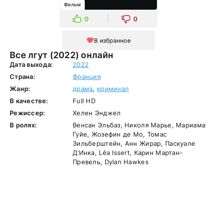
Фильм
0
0
В избранное
Все лгут (2022) онлайн
Дата выхода:
2022
Страна:
Франция
Жанр:
драма
,
криминал
В качестве:
Full HD
Режиссер:
Хелен Энджел
В ролях:
Венсан Эльбаз, Николя Марье, Мариама
Гуйе, Жозефин де Мо, Томас
Зильберштейн, Анн Жирар, Паскуале
Д’Инка, Léa Issert, Карин Мартан-
Превель, Dylan Hawkes