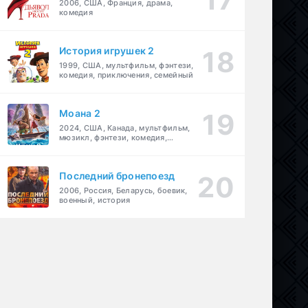
2006, США, Франция, драма,
комедия
История игрушек 2
1999, США, мультфильм, фэнтези,
комедия, приключения, семейный
Моана 2
2024, США, Канада, мультфильм,
мюзикл, фэнтези, комедия,
приключения, семейный
Последний бронепоезд
2006, Россия, Беларусь, боевик,
военный, история