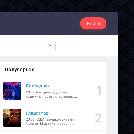
Войти
Популярное:
Посредник
2019, Австралия, драма,
криминал, боевик, триллер,
комедия
Гладиатор
2000, США, Великобритания,
Мальта, Марокко, история,
боевик, драма, приключения