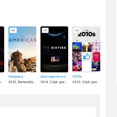
HD
HD
HD
Америка
Шестидесятые
2010е
ыка
р
2025
,
Великобритания
2014
,
документальный
,
США
,
документальный
2023
,
США
,
история
,
документальный