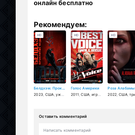
онлайн бесплатно
Рекомендуем:
HD
HD
HD
Белдхэм. Проклятие ведьмы
Голос Америки
Роза Алабамы
2023
,
США
,
ужасы
2011
,
США
,
игра
,
реальное ТВ
2022
,
США
,
,
муз
трилле
Оставить комментарий
Написать комментарий