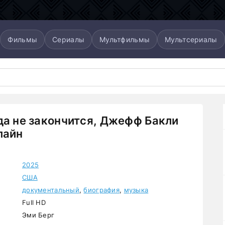
Фильмы
Сериалы
Мультфильмы
Мультсериалы
да не закончится, Джефф Бакли
лайн
2025
США
документальный
,
биография
,
музыка
Full HD
Эми Берг