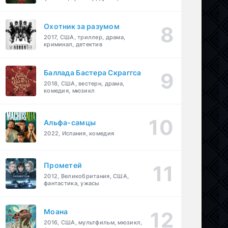
детектив
Охотник за разумом
2017, США, триллер, драма,
криминал, детектив
Баллада Бастера Скраггса
2018, США, вестерн, драма,
комедия, мюзикл
Альфа-самцы
2022, Испания, комедия
Прометей
2012, Великобритания, США,
фантастика, ужасы
Моана
2016, США, мультфильм, мюзикл,