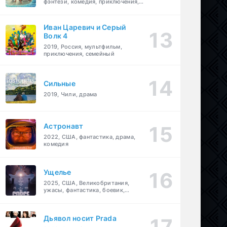
фэнтези, комедия, приключения,
семейный
Иван Царевич и Серый
Волк 4
2019, Россия, мультфильм,
приключения, семейный
Сильные
2019, Чили, драма
Астронавт
2022, США, фантастика, драма,
комедия
Ущелье
2025, США, Великобритания,
ужасы, фантастика, боевик,
мелодрама, приключения
Дьявол носит Prada