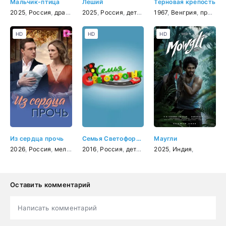
Мальчик-птица
Леший
Терновая крепость
2025
,
Россия
,
драма
2025
,
Россия
,
детектив
1967
,
Венгрия
,
приключения
HD
HD
HD
Из сердца прочь
Семья Светофоровых
Маугли
2026
,
Россия
,
мелодрама
2016
,
Россия
,
детский
2025
,
Индия
,
Оставить комментарий
Написать комментарий