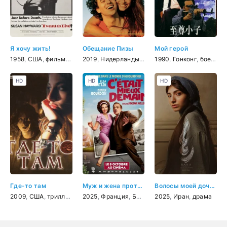
Я хочу жить!
Обещание Пизы
Мой герой
1958
,
США
,
фильм-нуар
2019
,
драма
,
Нидерланды
,
криминал
,
,
драма
биография
1990
,
мелодрама
,
Гонконг
,
боевик
,
музык
,
HD
HD
HD
Где-то там
Муж и жена против будущего
Волосы моей дочери
2009
,
США
,
триллер
,
драма
2025
,
,
криминал
Франция
,
,
детектив
Бельгия
2025
,
комедия
,
Иран
,
драма