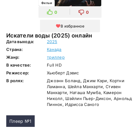
Фильм
0
0
В избранное
Искатели воды (2025) онлайн
Дата выхода:
2025
Страна:
Канада
Жанр:
триллер
В качестве:
Full HD
Режиссер:
Хьюберт Дэвис
В ролях:
Джоэнн Боланд, Джим Кэри, Кортни
Ламанна, Шейла Маккарти, Стивен
Маккарти, Наташа Мумба, Камерон
Николл, Шэйлин Пьер-Диксон, Арнольд
Пиннок, Идрисса Саного
Плеер №1