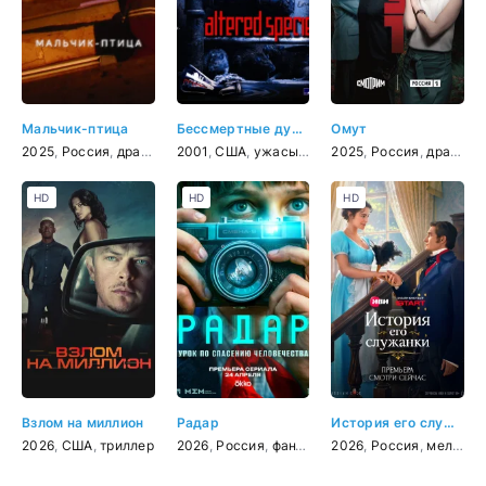
Мальчик-птица
Бессмертные души: Крысы-убийцы
Омут
2025
,
Россия
,
драма
2001
,
США
,
ужасы
,
фантастика
2025
,
Россия
,
триллер
,
драма
,
т
HD
HD
HD
Взлом на миллион
Радар
История его служанки
2026
,
США
,
триллер
2026
,
Россия
,
фантастика
2026
,
приключения
,
Россия
,
мелодрама
,
трил