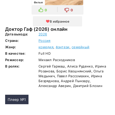
Фильм
0
0
В избранное
Доктор Гаф (2026) онлайн
Дата выхода:
2026
Страна:
Россия
Жанр:
комедия
,
фэнтези
,
семейный
В качестве:
Full HD
Режиссер:
Михаил Расходников
В ролях:
Сергей Гармаш, Алиса Руденко, Ирина
Розанова, Борис Хвошнянский, Ольга
Медынич, Павел Рассомахин, Ирина
Безряднова, Андрей Пынзару,
Александр Аверин, Дмитрий Блохин
Плеер №1