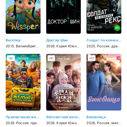
Висспер
Доктор Шин
Солдат по кличке Рекс
2015
,
Великобритания
,
мультфильм
2026
,
Корея Южная
,
триллер
2025
,
,
Россия
мелодрама
,
драма
,
фан
,
в
HD
HD
HD
Приключения желтого чемоданчика
Абсолютная величина любви
Виновница
2026
,
Россия
,
приключения
2026
,
,
фэнтези
Корея Южная
,
комедия
,
мелодрама
,
2026
семейный
,
Россия
,
комедия
,
мелодрама