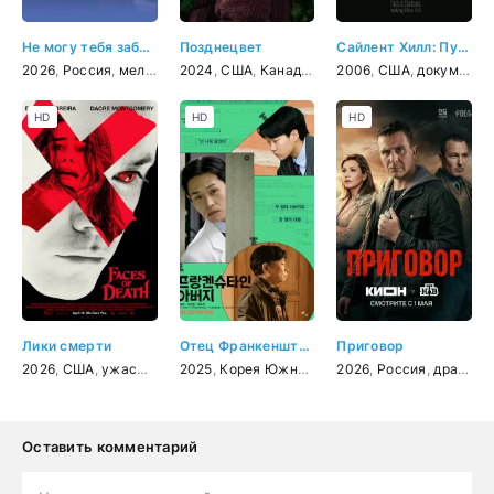
Не могу тебя забыть
Позднецвет
Сайлент Хилл: Путь Тьмы
2026
,
Россия
,
мелодрама
2024
,
США
,
Канада
,
драма
2006
,
комедия
,
США
,
документальный
HD
HD
HD
Лики смерти
Отец Франкенштейна
Приговор
2026
,
США
,
ужасы
,
триллер
2025
,
,
детектив
Корея Южная
,
криминал
,
драма
2026
,
Россия
,
драма
,
к
Оставить комментарий