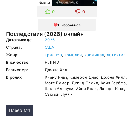
Фильм
0
0
В избранное
Последствия (2026) онлайн
Дата выхода:
2026
Страна:
США
Жанр:
триллер
,
комедия
,
криминал
,
детектив
В качестве:
Full HD
Режиссер:
Джона Хилл
В ролях:
Киану Ривз, Кэмерон Диас, Джона Хилл,
Мэтт Бомер, Дэвид Спейд, Кайя Гербер,
Шола Адевузи, Айви Волк, Лаверн Кокс,
Сьюзэн Луччи
Плеер №1