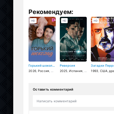
Рекомендуем:
HD
HD
HD
Горький шоколад
Реверсия
2026
,
Россия
,
мелодрама
2025
,
Испания
,
Доминикана
1993
,
США
,
трил
,
драм
Оставить комментарий
Написать комментарий