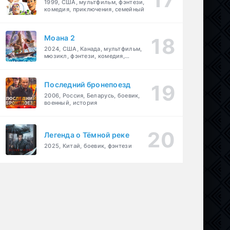
1999, США, мультфильм, фэнтези,
комедия, приключения, семейный
Моана 2
2024, США, Канада, мультфильм,
мюзикл, фэнтези, комедия,
приключения, семейный
Последний бронепоезд
2006, Россия, Беларусь, боевик,
военный, история
Легенда о Тёмной реке
ме
,
мультфильм
,
приключения
,
семейный
2025, Китай, боевик, фэнтези