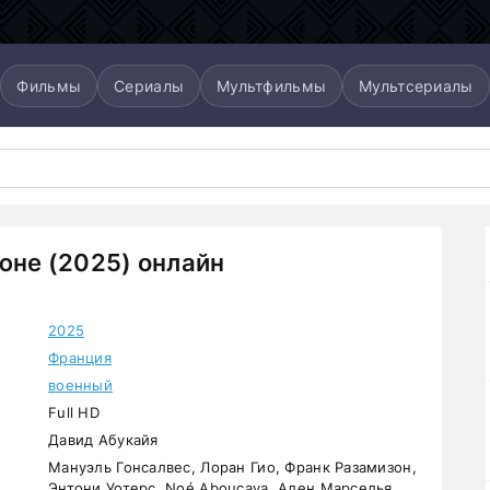
Фильмы
Сериалы
Мультфильмы
Мультсериалы
июне (2025) онлайн
2025
Франция
военный
Full HD
Давид Абукайя
Мануэль Гонсалвес, Лоран Гио, Франк Разамизон,
Энтони Уотерс, Noé Aboucaya, Ален Марселья,