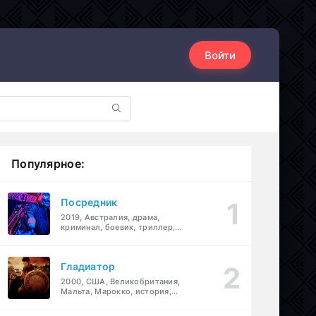
Войти
Популярное:
Посредник
2019, Австралия, драма,
криминал, боевик, триллер,
комедия
Гладиатор
2000, США, Великобритания,
Мальта, Марокко, история,
боевик, драма, приключения