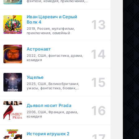
фэнтези, комедия, приключения,
семейный
Иван Царевич и Серый
Волк 4
2019, Россия, мультфильм,
приключения, семейный
Астронавт
2022, США, фантастика, драма,
комедия
Ущелье
2025, США, Великобритания,
ужасы, фантастика, боевик,
мелодрама, приключения
Дьявол носит Prada
2006, США, Франция, драма,
комедия
История игрушек 2