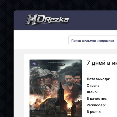
Мультсериалы
7 дней в 
HD
Дата выхода:
Страна:
Жанр:
В качестве:
Режиссер:
В ролях: