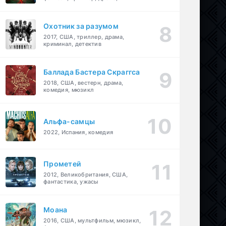
детектив
Охотник за разумом
2017, США, триллер, драма,
криминал, детектив
Баллада Бастера Скраггса
2018, США, вестерн, драма,
комедия, мюзикл
Альфа-самцы
2022, Испания, комедия
Прометей
2012, Великобритания, США,
фантастика, ужасы
Моана
2016, США, мультфильм, мюзикл,