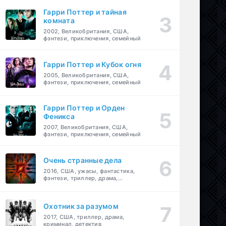
Гарри Поттер и тайная
комната
2002, Великобритания, США,
фэнтези, приключения, семейный
Гарри Поттер и Кубок огня
2005, Великобритания, США,
фэнтези, приключения, семейный
Гарри Поттер и Орден
Феникса
2007, Великобритания, США,
фэнтези, приключения, семейный
Очень странные дела
2016, США, ужасы, фантастика,
фэнтези, триллер, драма,
детектив
Охотник за разумом
2017, США, триллер, драма,
криминал, детектив