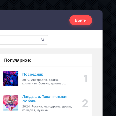
Войти
Популярное:
Посредник
2019, Австралия, драма,
криминал, боевик, триллер,
комедия
Ландыши. Такая нежная
любовь
2024, Россия, мелодрама, драма,
комедия, музыка