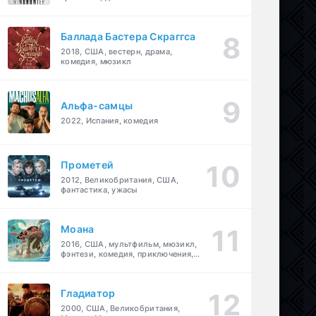
Баллада Бастера Скраггса
2018, США, вестерн, драма,
комедия, мюзикл
Альфа-самцы
2022, Испания, комедия
Прометей
2012, Великобритания, США,
фантастика, ужасы
Моана
2016, США, мультфильм, мюзикл,
фэнтези, комедия, приключения,
семейный
Гладиатор
2000, США, Великобритания,