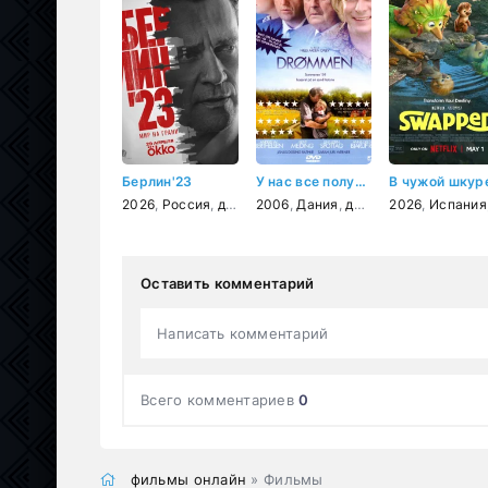
Берлин'23
У нас все получится
В чужой шкур
2026
,
Россия
,
детектив
2006
,
Дания
,
драма
,
2026
семейный
,
Испания
Оставить комментарий
Написать комментарий
Всего комментариев
0
фильмы онлайн
» Фильмы