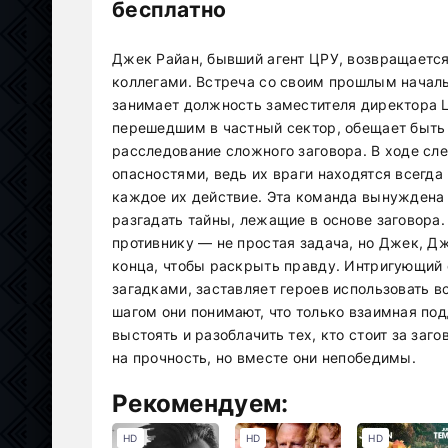
бесплатно
Джек Райан, бывший агент ЦРУ, возвращается
коллегами. Встреча со своим прошлым начал
занимает должность заместителя директора 
перешедшим в частный сектор, обещает быть
расследование сложного заговора. В ходе сл
опасностями, ведь их враги находятся всегда
каждое их действие. Эта команда вынуждена 
разгадать тайны, лежащие в основе заговора
противнику — не простая задача, но Джек, Дж
конца, чтобы раскрыть правду. Интригующий
загадками, заставляет героев использовать 
шагом они понимают, что только взаимная по
выстоять и разоблачить тех, кто стоит за заг
на прочность, но вместе они непобедимы.
Рекомендуем:
HD
HD
HD