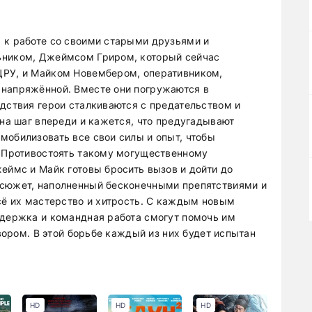
 к работе со своими старыми друзьями и
ьником, Джеймсом Гриром, который сейчас
ЦРУ, и Майком Новембером, оперативником,
 напряжённой. Вместе они погружаются в
едствия герои сталкиваются с предательством и
 на шаг впереди и кажется, что предугадывают
мобилизовать все свои силы и опыт, чтобы
. Противостоять такому могущественному
еймс и Майк готовы бросить вызов и дойти до
 сюжет, наполненный бесконечными препятствиями и
всё их мастерство и хитрость. С каждым новым
ддержка и командная работа смогут помочь им
овором. В этой борьбе каждый из них будет испытан
HD
HD
HD