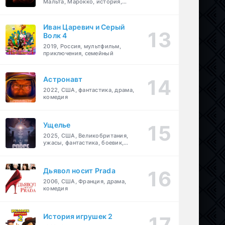
Мальта, Марокко, история,
боевик, драма, приключения
Иван Царевич и Серый
Волк 4
2019, Россия, мультфильм,
приключения, семейный
Астронавт
2022, США, фантастика, драма,
комедия
Ущелье
2025, США, Великобритания,
ужасы, фантастика, боевик,
мелодрама, приключения
Дьявол носит Prada
2006, США, Франция, драма,
комедия
История игрушек 2