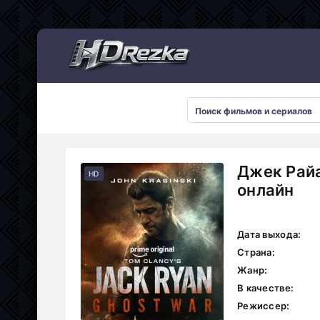
Мультсериалы
Джек Райа
HD
онлайн
Дата выхода:
Страна:
Жанр:
В качестве:
Режиссер: