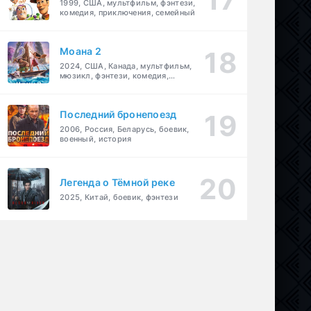
1999, США, мультфильм, фэнтези,
комедия, приключения, семейный
Моана 2
2024, США, Канада, мультфильм,
мюзикл, фэнтези, комедия,
приключения, семейный
Последний бронепоезд
2006, Россия, Беларусь, боевик,
военный, история
Легенда о Тёмной реке
2025, Китай, боевик, фэнтези