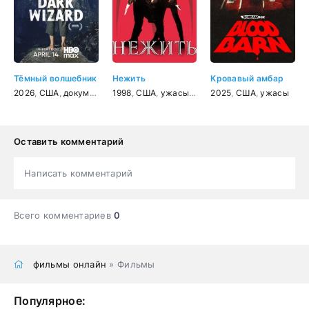
Тёмный волшебник
Нежить
Кровавый амбар
2026
,
США
,
документальный
1998
,
,
США
биография
,
ужасы
,
боевик
2025
,
мелодрама
,
США
,
ужасы
,
комед
Оставить комментарий
Написать комментарий
Всего комментариев
0
фильмы онлайн
» Фильмы
Популярное: