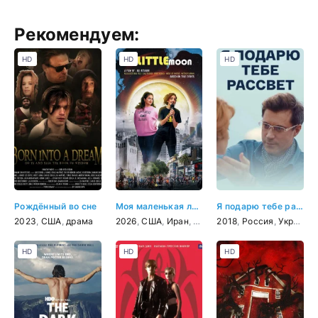
Рекомендуем:
HD
HD
HD
Рождённый во сне
Моя маленькая луна
Я подарю тебе рассвет
2023
,
США
,
драма
2026
,
США
,
Иран
,
драма
2018
,
Россия
,
Украина
HD
HD
HD