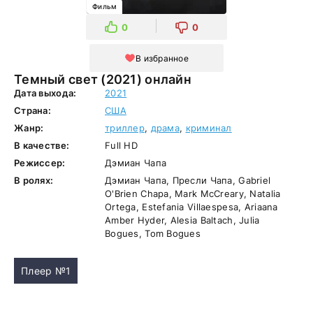
Фильм
0
0
В избранное
Темный свет (2021) онлайн
Дата выхода:
2021
Страна:
США
Жанр:
триллер
,
драма
,
криминал
В качестве:
Full HD
Режиссер:
Дэмиан Чапа
В ролях:
Дэмиан Чапа, Пресли Чапа, Gabriel
O'Brien Chapa, Mark McCreary, Natalia
Ortega, Estefania Villaespesa, Ariaana
Amber Hyder, Alesia Baltach, Julia
Bogues, Tom Bogues
Плеер №1