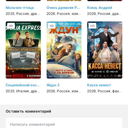
Мальчик-птица
Очень древняя Русь
Князь Андрей
2025
,
Россия
,
драма
2026
,
Россия
,
комедия
2026
,
Россия
,
драма
,
и
HD
HD
HD
Сицилийский экспресс
Ждун 2
Касса невест
2025
,
Италия
,
драма
,
комедия
2026
,
Россия
,
комедия
,
2026
семейный
,
Россия
,
фэнтези
,
фантастика
,
фа
Оставить комментарий
Написать комментарий