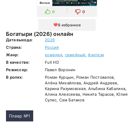
Фильм
0
0
В избранное
Богатыри (2026) онлайн
Дата выхода:
2026
Страна:
Россия
Жанр:
комедия
,
семейный
,
фэнтези
В качестве:
Full HD
Режиссер:
Павел Воронин
В ролях:
Роман Курцын, Роман Постовалов,
Алёна Михайлова, Андрей Андреев,
Карина Разумовская, Альбина Кабалина,
Алина Алексеева, Никита Тарасов, Юлия
Сулес, Сэм Батаков
Плеер №1