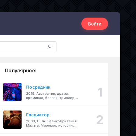
Войти
Популярное:
Посредник
2019, Австралия, драма,
криминал, боевик, триллер,
комедия
Гладиатор
2000, США, Великобритания,
Мальта, Марокко, история,
боевик, драма, приключения