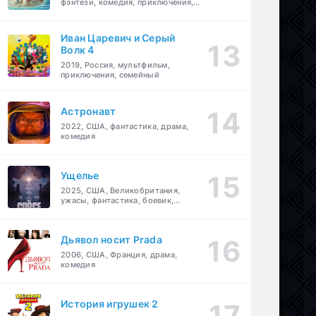
фэнтези, комедия, приключения,
семейный
Иван Царевич и Серый
Волк 4
2019, Россия, мультфильм,
приключения, семейный
Астронавт
2022, США, фантастика, драма,
комедия
Ущелье
2025, США, Великобритания,
ужасы, фантастика, боевик,
мелодрама, приключения
Дьявол носит Prada
2006, США, Франция, драма,
комедия
История игрушек 2