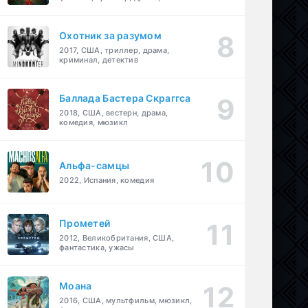
детектив
Охотник за разумом
2017, США, триллер, драма,
криминал, детектив
Баллада Бастера Скраггса
2018, США, вестерн, драма,
комедия, мюзикл
Альфа-самцы
2022, Испания, комедия
Прометей
2012, Великобритания, США,
фантастика, ужасы
Моана
2016, США, мультфильм, мюзикл,