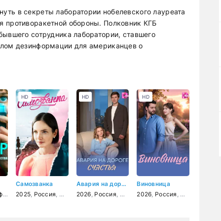
уть в секреты лаборатории нобелевского лауреата
я противоракетной обороны. Полковник КГБ
бывшего сотрудника лаборатории, ставшего
алом дезинформации для американцев о
HD
HD
HD
Самозванка
Авария на дороге счастья
Виновница
ал
тастика
2025
,
,
Россия
приключения
,
мелодрама
2026
,
триллер
,
Россия
,
мелодрама
2026
,
Россия
,
мелодрама