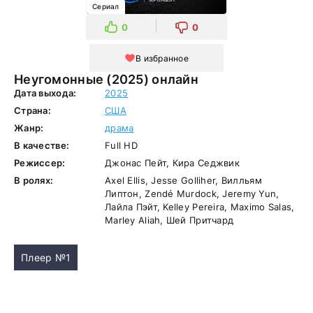
Сериал
0
0
В избранное
Неугомонные (2025) онлайн
Дата выхода:
2025
Страна:
США
Жанр:
драма
В качестве:
Full HD
Режиссер:
Джонас Пейт, Кира Седжвик
В ролях:
Axel Ellis, Jesse Golliher, Вилльям
Липтон, Zendé Murdock, Jeremy Yun,
Лайла Пэйт, Kelley Pereira, Maximo Salas,
Marley Aliah, Шей Притчард
Плеер №1