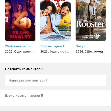
Убийсвенное соперничество
Плохие парни 2
Петух
2022
,
США
,
триллер
,
детектив
2023
,
Франция
,
комедия
2026
,
США
,
комедия
Оставить комментарий
Написать комментарий
Всего комментариев
0