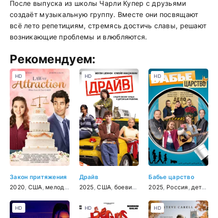
После выпуска из школы Чарли Купер с друзьями
создаёт музыкальную группу. Вместе они посвящают
всё лето репетициям, стремясь достичь славы, решают
возникающие проблемы и влюбляются.
Рекомендуем:
HD
HD
HD
Закон притяжения
Драйв
Бабье царство
2020
,
США
,
мелодрама
2025
,
США
,
боевик
,
мелодрама
2025
,
Россия
,
комедия
,
детектив
HD
HD
HD