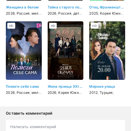
Женщина в белом
Тайна старого портрета
Отец Франкенштейна
2026
,
Россия
,
мелодрама
2026
,
детектив
,
Россия
,
детектив
2025
,
мелодрама
,
Корея Южная
,
криминал
,
д
HD
HD
HD
Помоги себе сама
Жена принца XXI века
Мирная улица
2026
,
Россия
,
мелодрама
2026
,
Корея Южная
,
мелодрама
2012
,
Турция
,
Оставить комментарий
Написать комментарий