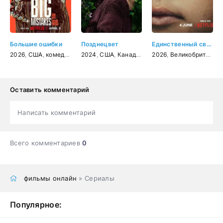
Большие ошибки
Позднецвет
Единственный свидетель
2026
,
США
,
комедия
,
криминал
2024
,
США
,
Канада
,
драма
2026
,
комедия
,
Великобритания
Оставить комментарий
Написать комментарий
Всего комментариев
0
фильмы онлайн
» Сериалы
Популярное: