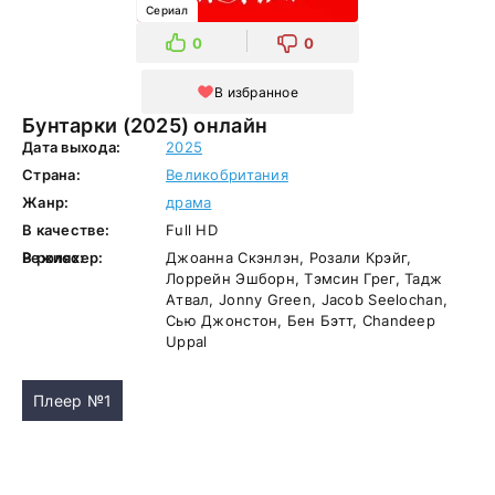
Сериал
0
0
В избранное
Бунтарки (2025) онлайн
Дата выхода:
2025
Страна:
Великобритания
Жанр:
драма
В качестве:
Full HD
Режиссер:
В ролях:
Джоанна Скэнлэн, Розали Крэйг,
Лоррейн Эшборн, Тэмсин Грег, Тадж
Атвал, Jonny Green, Jacob Seelochan,
Сью Джонстон, Бен Бэтт, Chandeep
Uppal
Плеер №1