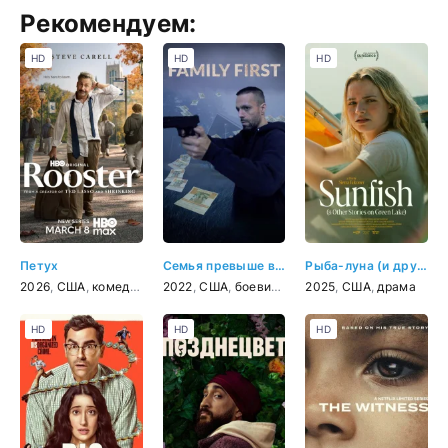
Рекомендуем:
HD
HD
HD
Петух
Семья превыше всего
Рыба-луна (и другие истории о Грин-Лейк)
2026
,
США
,
комедия
2022
,
США
,
боевик
,
драма
2025
,
криминал
,
США
,
драма
HD
HD
HD