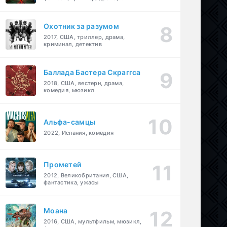
детектив
Охотник за разумом
2017, США, триллер, драма,
криминал, детектив
Баллада Бастера Скраггса
2018, США, вестерн, драма,
комедия, мюзикл
Альфа-самцы
2022, Испания, комедия
Прометей
2012, Великобритания, США,
фантастика, ужасы
Моана
2016, США, мультфильм, мюзикл,