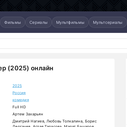
Фильмы
Сериалы
Мультфильмы
Мультсериалы
р (2025) онлайн
2025
Россия
комедия
Full HD
Артем Захарьян
Дмитрий Нагиев, Любовь Толкалина, Борис
Дергачев, Аглая Тарасова, Марат Башаров,