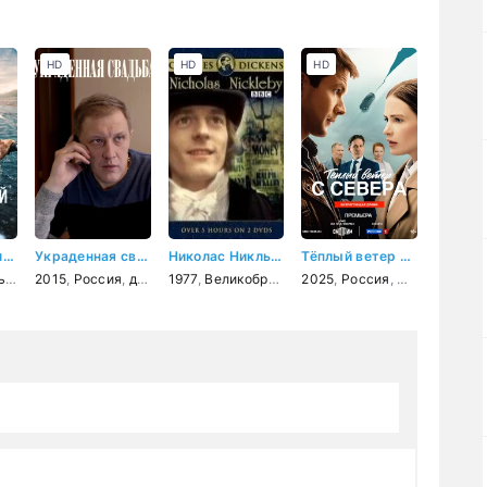
HD
HD
HD
Переломный момент
Украденная свадьба
Николас Никльби
Тёплый ветер с севера
ь
,
драма
2015
,
спорт
,
Россия
,
детектив
1977
,
мелодрама
,
Великобритания
2025
,
драма
,
Россия
,
мелодрама