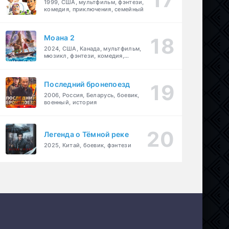
1999, США, мультфильм, фэнтези,
комедия, приключения, семейный
Моана 2
2024, США, Канада, мультфильм,
мюзикл, фэнтези, комедия,
приключения, семейный
Последний бронепоезд
2006, Россия, Беларусь, боевик,
военный, история
Легенда о Тёмной реке
2025, Китай, боевик, фэнтези