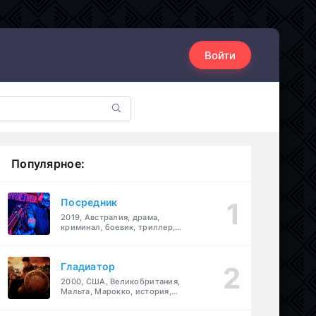
Войти
Популярное:
Посредник
2019, Австралия, драма,
криминал, боевик, триллер,
комедия
Гладиатор
2000, США, Великобритания,
Мальта, Марокко, история,
боевик, драма, приключения