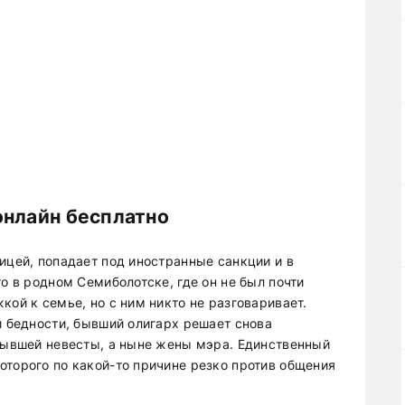
онлайн бесплатно
ицей, попадает под иностранные санкции и в
го в родном Семиболотске, где он не был почти
кой к семье, но с ним никто не разговаривает.
й бедности, бывший олигарх решает снова
 бывшей невесты, а ныне жены мэра. Единственный
оторого по какой-то причине резко против общения