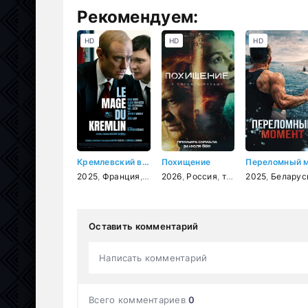
Рекомендуем:
HD
HD
HD
Кремлевский волшебник
Похищение
2025
,
Франция
,
США
2026
,
триллер
,
Россия
,
драма
,
триллер
,
история
2025
,
детектив
,
Беларус
Оставить комментарий
Написать комментарий
Всего комментариев
0