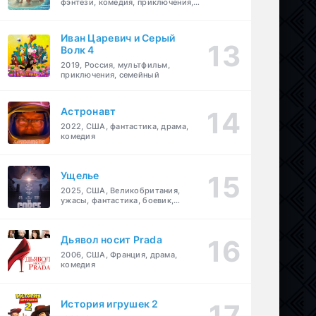
фэнтези, комедия, приключения,
семейный
Иван Царевич и Серый
Волк 4
2019, Россия, мультфильм,
приключения, семейный
Астронавт
2022, США, фантастика, драма,
комедия
Ущелье
2025, США, Великобритания,
ужасы, фантастика, боевик,
мелодрама, приключения
Дьявол носит Prada
2006, США, Франция, драма,
комедия
История игрушек 2