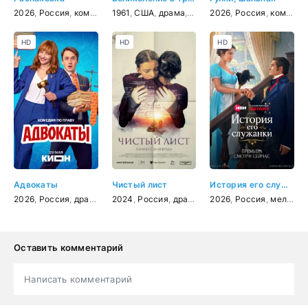
2026
,
Россия
,
комедия
1961
,
США
,
драма
,
мелодрама
2026
,
Россия
,
комедия
HD
HD
HD
Адвокаты
Чистый лист
История его служанки
2026
,
Россия
,
драма
,
комедия
2024
,
Россия
,
драма
2026
,
Россия
,
мелодрама
Оставить комментарий
Написать комментарий