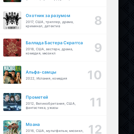
детектив
Охотник за разумом
2017, США, триллер, драма,
криминал, детектив
Баллада Бастера Скраггса
2018, США, вестерн, драма,
комедия, мюзикл
Альфа-самцы
2022, Испания, комедия
Прометей
2012, Великобритания, США,
фантастика, ужасы
Моана
2016, США, мультфильм, мюзикл,