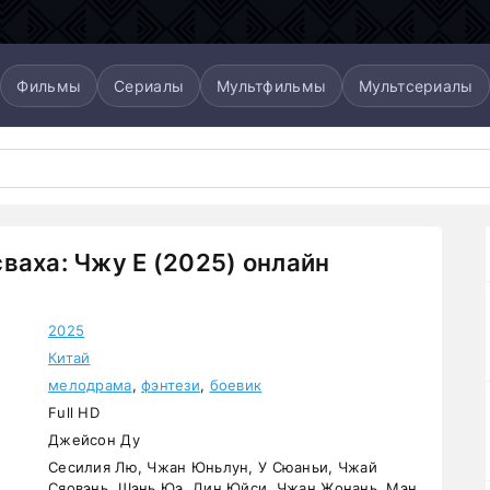
Фильмы
Сериалы
Мультфильмы
Мультсериалы
ваха: Чжу Е (2025) онлайн
2025
Китай
мелодрама
,
фэнтези
,
боевик
Full HD
Джейсон Ду
Сесилия Лю, Чжан Юньлун, У Сюаньи, Чжай
Сяовэнь, Шэнь Юэ, Дин Юйси, Чжан Жонань, Мэн