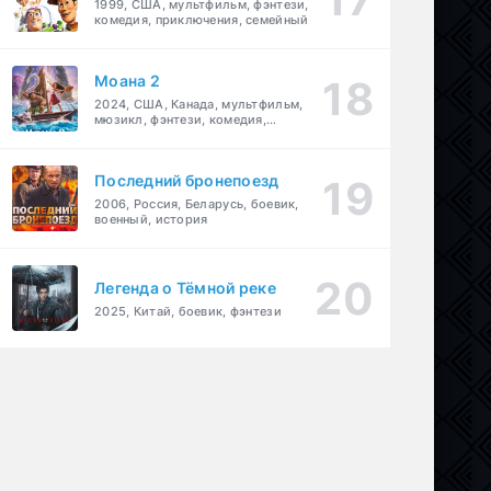
1999, США, мультфильм, фэнтези,
комедия, приключения, семейный
Моана 2
2024, США, Канада, мультфильм,
мюзикл, фэнтези, комедия,
приключения, семейный
Последний бронепоезд
2006, Россия, Беларусь, боевик,
военный, история
Легенда о Тёмной реке
2025, Китай, боевик, фэнтези