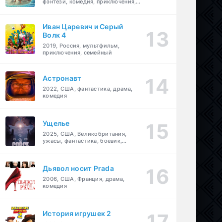
фэнтези, комедия, приключения,
семейный
Иван Царевич и Серый
Волк 4
2019, Россия, мультфильм,
приключения, семейный
Астронавт
2022, США, фантастика, драма,
комедия
Ущелье
2025, США, Великобритания,
ужасы, фантастика, боевик,
мелодрама, приключения
Дьявол носит Prada
2006, США, Франция, драма,
комедия
История игрушек 2