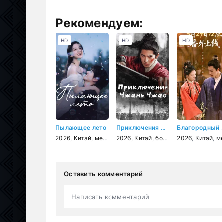
Рекомендуем:
HD
HD
HD
Пылающее лето
Приключения Чжань Чжао
Благород
2026
,
Китай
,
мелодрама
2026
,
,
драма
Китай
,
боевик
,
2026
фэнтези
,
Китай
,
мелодр
Оставить комментарий
Написать комментарий