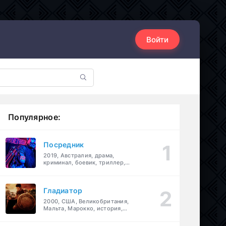
Войти
Популярное:
Посредник
2019, Австралия, драма,
криминал, боевик, триллер,
комедия
Гладиатор
2000, США, Великобритания,
Мальта, Марокко, история,
боевик, драма, приключения