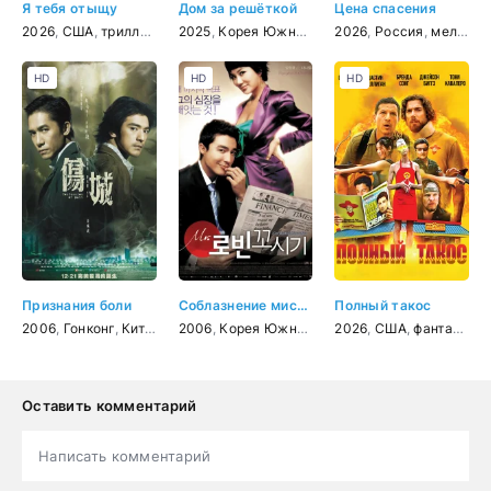
Я тебя отыщу
Дом за решёткой
Цена спасения
2026
,
США
,
триллер
,
драма
2025
,
,
криминал
Корея Южная
,
детектив
,
драма
2026
,
Россия
,
мелодрама
HD
HD
HD
Признания боли
Соблазнение мистера Совершенство
Полный такос
2006
,
Гонконг
,
Китай
,
Япония
2006
,
,
Корея Южная
триллер
,
драма
,
мелодрама
,
2026
криминал
,
США
,
комедия
,
фантастика
Оставить комментарий
Написать комментарий