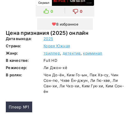
Сериал
0
0
В избранное
Цена признания (2025) онлайн
Дата выхода:
2025
Страна:
Корея Южная
Жанр:
триллер
,
детектив
,
криминал
В качестве:
Full HD
Режиссер:
Ли Джон-хё
В ролях:
Чон До-ён, Ким Го-ын, Пак Хэ-су, Чин
Сон-гю, Чхве Ён-джун, Ли Гю-хве, Ли
Сан-хи, Ли Чхо-хи, Ким Гук-хи, Ким Сон-
ён
Плеер №1