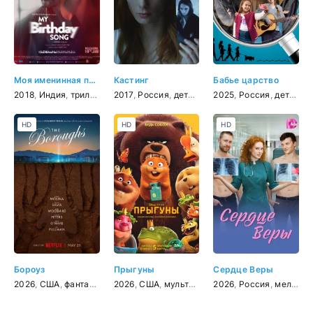
Моя именинная песнь
Кастинг
Бабье царство
2018
,
Индия
,
триллер
2017
,
Россия
,
детектив
2025
,
Россия
,
детектив
HD
HD
HD
Бороуз
Прыгуны
Сердце Веры
2026
,
США
,
фантастика
,
2026
фэнтези
,
США
,
драма
,
мультфильм
,
детектив
2026
,
фантастика
,
приключения
,
Россия
,
,
комедия
мелодрама