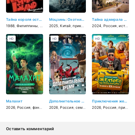
Тайна короля острова Маис
Моцзинь: Охотники за легендами
Тайна адмирала Ушакова
1988
,
Филиппины
,
боевик
2025
,
Китай
,
приключения
2024
,
фэнтези
,
Россия
,
история
HD
HD
HD
Малахит
Дополнительное время
Приключения желтого чемоданчика
2026
,
Россия
,
фэнтези
,
2026
приключения
,
Россия
,
,
семейный
семейный
2026
,
приключения
,
Россия
,
приключения
,
спорт
Оставить комментарий