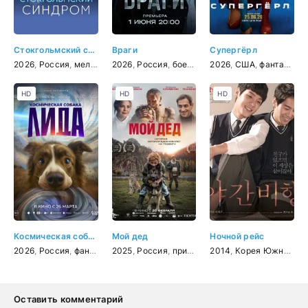
Стокгольмский синдром
Враги
Супергёрл
2026
,
Россия
,
мелодрама
2026
,
Россия
,
боевик
,
криминал
2026
,
США
,
фантастика
HD
HD
HD
Космическая собака Лида
Мой дед
Ночной рейс
2026
,
Россия
,
фантастика
2025
,
Россия
,
приключения
2014
,
,
семейный
Корея Южная
,
м
Оставить комментарий