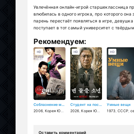
Увлечённая онлайн-игрой старшеклассница пр
влюбилась в одного игрока, про которого она 
парень перестаёт появляться в игре, девушк
поступает в тот самый университет с твёрды
Рекомендуем:
HD
HD
HD
Соблазнение мистера Совершенство
Студент на последнем ряду
Умные вещи
2006
,
Корея Южная
2026
,
мелодрама
,
Корея Южная
,
комедия
,
1973
триллер
,
СССР
,
дете
,
семейн
Оставить комментарий