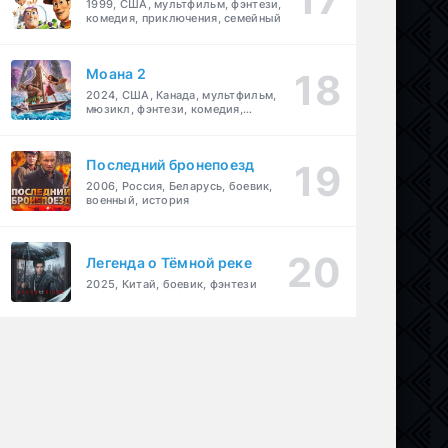
1999, США, мультфильм, фэнтези,
комедия, приключения, семейный
Моана 2
2024, США, Канада, мультфильм,
мюзикл, фэнтези, комедия,
приключения, семейный
Последний бронепоезд
2006, Россия, Беларусь, боевик,
военный, история
Легенда о Тёмной реке
2025, Китай, боевик, фэнтези
драма