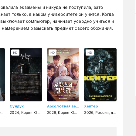
овалила экзамены и никуда не поступила, зато
знает только, в каком университете он учится. Когда
а выключает компьютер, начинает усердно учиться и
м намерением разыскать предмет своего обожания.
HD
HD
HD
Сундук
Абсолютная величина любви
Хейтер
ктив
ый
,
2024
драма
,
фэнтези
,
Корея Южная
2026
,
ужасы
,
Корея Южная
,
2026
мелодрама
,
Россия
,
,
комедия
драма
,
мело