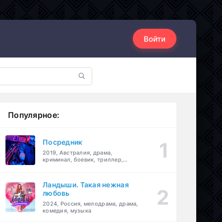
Войти
Популярное:
Посредник
2019, Австралия, драма,
криминал, боевик, триллер,
комедия
Ландыши. Такая нежная
любовь
2024, Россия, мелодрама, драма,
комедия, музыка