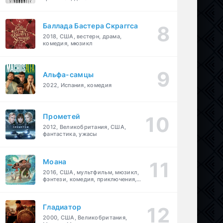
Баллада Бастера Скраггса
2018, США, вестерн, драма,
комедия, мюзикл
Альфа-самцы
2022, Испания, комедия
Прометей
2012, Великобритания, США,
фантастика, ужасы
Моана
2016, США, мультфильм, мюзикл,
фэнтези, комедия, приключения,
семейный
Гладиатор
2000, США, Великобритания,