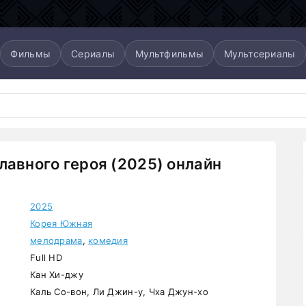
Фильмы
Сериалы
Мультфильмы
Мультсериалы
лавного героя (2025) онлайн
2025
Корея Южная
мелодрама
,
комедия
Full HD
Кан Хи-джу
Каль Со-вон, Ли Джин-у, Чха Джун-хо