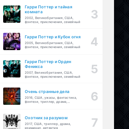
Гарри Поттер и тайная
комната
2002, Великобритания, США,
фэнтези, приключения, семейный
Гарри Поттер и Кубок огня
2005, Великобритания, США,
фэнтези, приключения, семейный
Гарри Поттер и Орден
Феникса
2007, Великобритания, США,
фэнтези, приключения, семейный
Очень странные дела
2016, США, ужасы, фантастика,
фэнтези, триллер, драма,
детектив
Охотник за разумом
2017, США, триллер, драма,
криминал, детектив