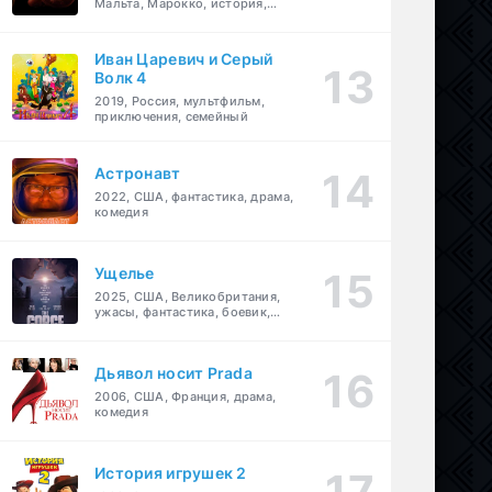
Мальта, Марокко, история,
боевик, драма, приключения
Иван Царевич и Серый
Волк 4
2019, Россия, мультфильм,
приключения, семейный
Астронавт
2022, США, фантастика, драма,
комедия
Ущелье
2025, США, Великобритания,
ужасы, фантастика, боевик,
мелодрама, приключения
Дьявол носит Prada
2006, США, Франция, драма,
комедия
История игрушек 2