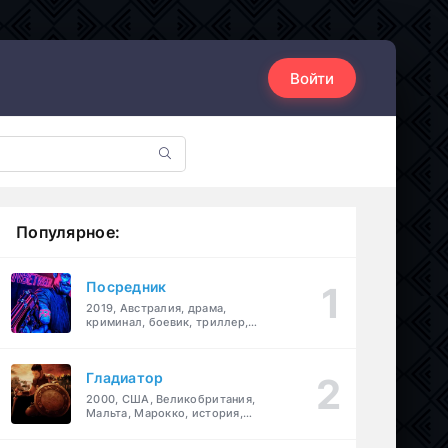
Войти
Популярное:
Посредник
2019, Австралия, драма,
криминал, боевик, триллер,
комедия
Гладиатор
2000, США, Великобритания,
Мальта, Марокко, история,
боевик, драма, приключения