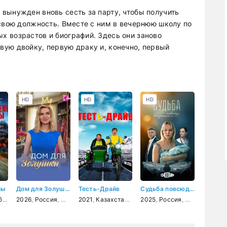
вынужден вновь сесть за парту, чтобы получить
 свою должность. Вместе с ним в вечернюю школу по
 возрастов и биографий. Здесь они заново
ую двойку, первую драку и, конечно, первый
HD
HD
HD
зы
Дом для Золушки
Тесть-Драйв
Судьба повсюду встретится
евик
драма
2026
,
детектив
,
Россия
,
драма
,
мелодрама
,
криминал
2021
,
Казахстан
,
комедия
2025
,
Россия
,
мелодрама