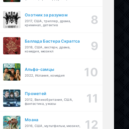
детектив
Охотник за разумом
2017, США, триллер, драма,
криминал, детектив
Баллада Бастера Скраггса
2018, США, вестерн, драма,
комедия, мюзикл
Альфа-самцы
2022, Испания, комедия
Прометей
2012, Великобритания, США,
фантастика, ужасы
Моана
2016, США, мультфильм, мюзикл,