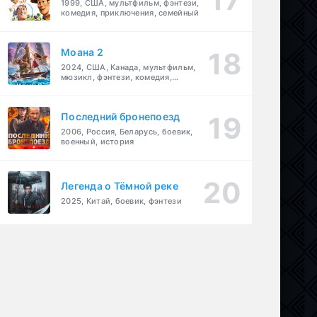
1999, США, мультфильм, фэнтези,
комедия, приключения, семейный
Моана 2
2024, США, Канада, мультфильм,
мюзикл, фэнтези, комедия,
приключения, семейный
Последний бронепоезд
2006, Россия, Беларусь, боевик,
военный, история
Легенда о Тёмной реке
2025, Китай, боевик, фэнтези