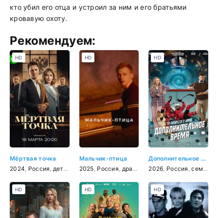
кто убил его отца и устроил за ним и его братьями
кровавую охоту.
Рекомендуем:
HD
HD
HD
Мёртвая точка
Мальчик-птица
Дополнительное время
2024
,
Россия
,
детектив
2025
,
Россия
,
драма
2026
,
Россия
,
семейный
HD
HD
HD