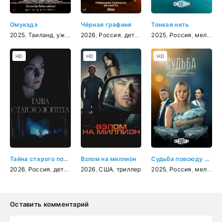
Омукадэ
Чёрная графиня
Тонкая нить
2025
,
Таиланд
,
ужасы
,
военный
2026
,
Россия
,
детектив
2025
,
триллер
,
Россия
,
мелодрама
HD
HD
HD
Тайна старого портрета
Взлом на миллион
Судьба повсюду встретится
2026
,
Россия
,
детектив
2026
,
мелодрама
,
США
,
триллер
,
криминал
2025
,
Россия
,
мелодрама
Оставить комментарий