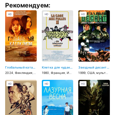
Рекомендуем:
HD
HD
HD
Глобальный катаклизм
Клетка для чудаков 2
Звездный десант: Хроники
2024
,
Финляндия
,
драма
1980
,
Франция
,
Италия
,
1999
комедия
,
США
,
мультфильм
HD
HD
HD