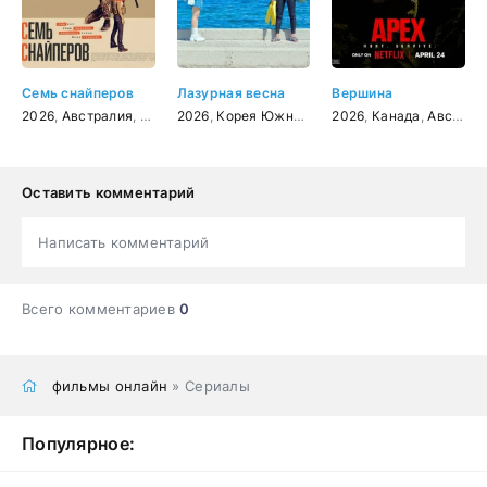
Семь снайперов
Лазурная весна
Вершина
2026
,
Австралия
,
боевик
2026
,
триллер
,
Корея Южная
,
мелодрама
2026
,
Канада
,
Австралия
Оставить комментарий
Написать комментарий
Всего комментариев
0
фильмы онлайн
» Сериалы
Популярное: