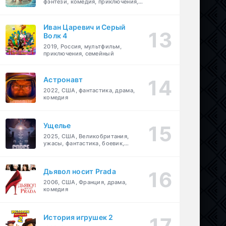
фэнтези, комедия, приключения,
семейный
Иван Царевич и Серый
Волк 4
2019, Россия, мультфильм,
я
,
детектив
,
музыка
,
криминал
приключения, семейный
Астронавт
2022, США, фантастика, драма,
комедия
Ущелье
2025, США, Великобритания,
ужасы, фантастика, боевик,
мелодрама, приключения
Дьявол носит Prada
2006, США, Франция, драма,
комедия
История игрушек 2