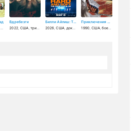
ад
Вдребезги
Билли Айлиш: Тур «Hit Me Hard and Soft»
Приключения Форда Ферлейна
а
,
вестерн
2022
,
США
,
биография
,
триллер
2026
,
США
,
документальный
1990
,
США
,
концерт
,
боевик
,
,
музыка
комеди