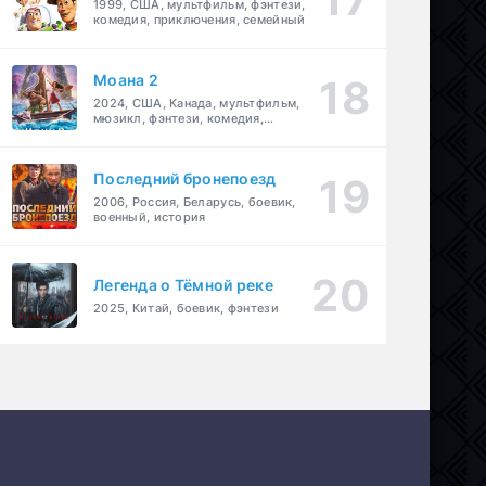
1999, США, мультфильм, фэнтези,
комедия, приключения, семейный
Моана 2
2024, США, Канада, мультфильм,
мюзикл, фэнтези, комедия,
приключения, семейный
Последний бронепоезд
2006, Россия, Беларусь, боевик,
военный, история
Легенда о Тёмной реке
2025, Китай, боевик, фэнтези