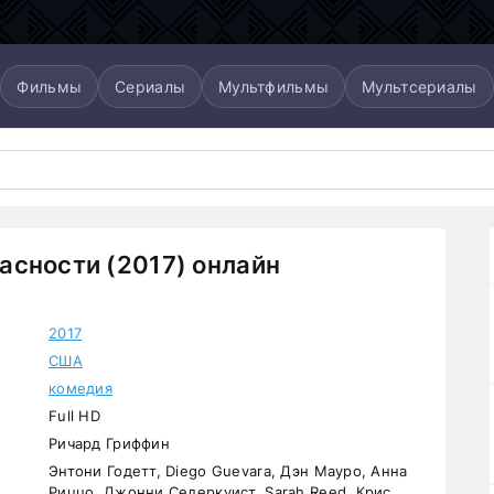
Фильмы
Сериалы
Мультфильмы
Мультсериалы
сности (2017) онлайн
2017
США
комедия
Full HD
Ричард Гриффин
Энтони Годетт, Diego Guevara, Дэн Мауро, Анна
Риццо, Джонни Седеркуист, Sarah Reed, Крис