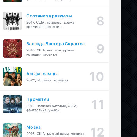
детектив
Охотник за разумом
2017, США, триллер, драма,
криминал, детектив
Баллада Бастера Скраггса
2018, США, вестерн, драма,
комедия, мюзикл
Альфа-самцы
2022, Испания, комедия
Прометей
2012, Великобритания, США,
фантастика, ужасы
Моана
2016, США, мультфильм, мюзикл,