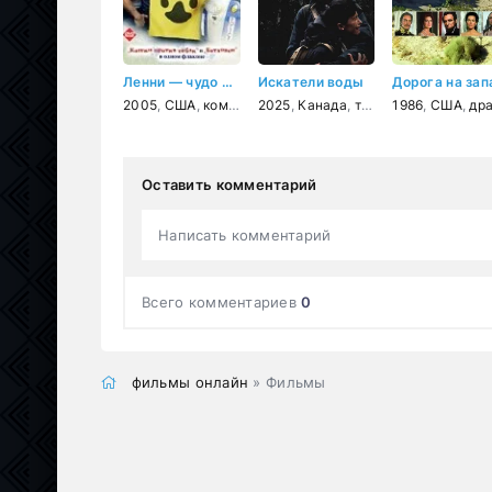
Ленни — чудо собака!
Искатели воды
Дорога на зап
2005
,
США
,
комедия
2025
,
приключения
,
Канада
,
триллер
,
семейный
1986
,
США
,
драм
Оставить комментарий
Написать комментарий
Всего комментариев
0
фильмы онлайн
» Фильмы