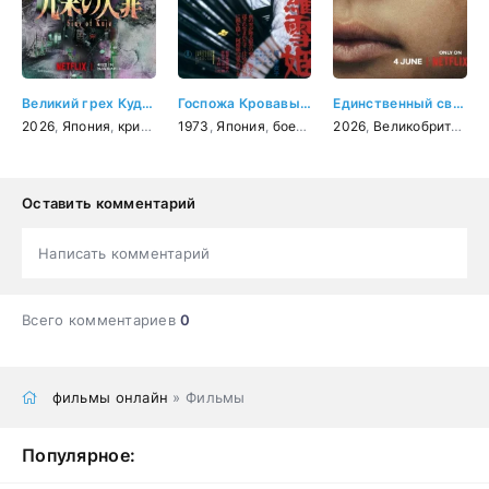
Великий грех Кудзё
Госпожа Кровавый Снег
Единственный свидетель
2026
,
Япония
,
криминал
1973
,
триллер
,
Япония
,
драма
,
боевик
,
драма
2026
,
Великобритания
Оставить комментарий
Написать комментарий
Всего комментариев
0
фильмы онлайн
» Фильмы
Популярное: