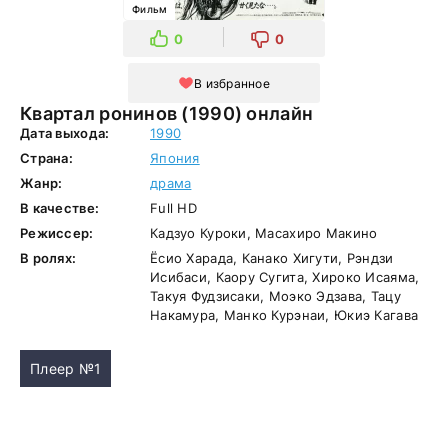
Фильм
0
0
В избранное
Квартал ронинов (1990) онлайн
Дата выхода:
1990
Страна:
Япония
Жанр:
драма
В качестве:
Full HD
Режиссер:
Кадзуо Куроки, Масахиро Макино
В ролях:
Ёсио Харада, Канако Хигути, Рэндзи
Исибаси, Каору Сугита, Хироко Исаяма,
Такуя Фудзисаки, Моэко Эдзава, Тацу
Накамура, Манко Курэнаи, Юкиэ Кагава
Плеер №1