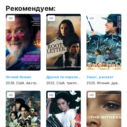
Рекомендуем:
HD
HD
HD
Ночной бизнес
Друзья по переписке
Закат, рассвет
2026
,
США
,
Австралия
,
2022
боевик
,
США
,
триллер
,
триллер
,
комедия
,
драма
2025
,
,
детектив
Япония
,
драма
HD
HD
HD