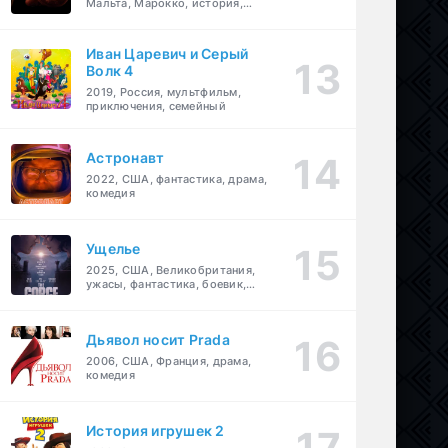
Мальта, Марокко, история,
боевик, драма, приключения
Иван Царевич и Серый
Волк 4
2019, Россия, мультфильм,
приключения, семейный
Астронавт
2022, США, фантастика, драма,
комедия
Ущелье
2025, США, Великобритания,
ужасы, фантастика, боевик,
мелодрама, приключения
Дьявол носит Prada
2006, США, Франция, драма,
комедия
История игрушек 2