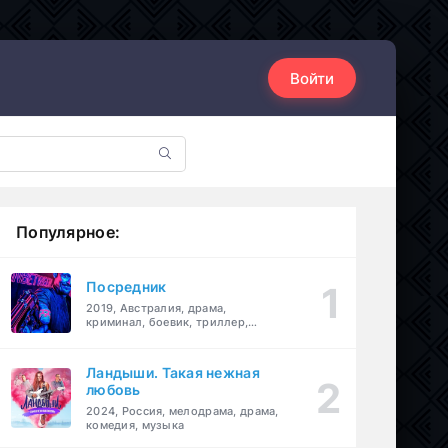
Войти
Популярное:
Посредник
2019, Австралия, драма,
криминал, боевик, триллер,
комедия
Ландыши. Такая нежная
любовь
2024, Россия, мелодрама, драма,
комедия, музыка