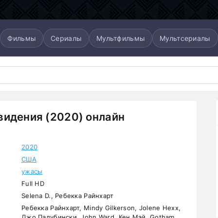
Фильмы
Сериалы
Мультфильмы
Мультсериалы
идения (2020) онлайн
2020
США
ужасы
Full HD
Selena D., Ребекка Райнхарт
Ребекка Райнхарт, Mindy Gilkerson, Jolene Hexx,
Джо Палубински, John Ward, Кен Мэй, Gotham