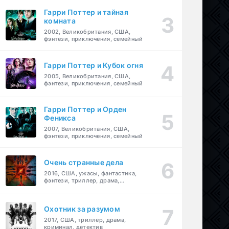
Гарри Поттер и тайная
комната
2002, Великобритания, США,
фэнтези, приключения, семейный
Гарри Поттер и Кубок огня
2005, Великобритания, США,
фэнтези, приключения, семейный
Гарри Поттер и Орден
Феникса
2007, Великобритания, США,
фэнтези, приключения, семейный
Очень странные дела
2016, США, ужасы, фантастика,
фэнтези, триллер, драма,
детектив
Охотник за разумом
2017, США, триллер, драма,
криминал, детектив