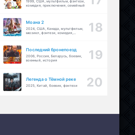
1999, США, мультфильм, фэнтези,
комедия, приключения, семейный
Моана 2
2024, США, Канада, мультфильм,
мюзикл, фэнтези, комедия,
приключения, семейный
Последний бронепоезд
2006, Россия, Беларусь, боевик,
военный, история
Легенда о Тёмной реке
2025, Китай, боевик, фэнтези