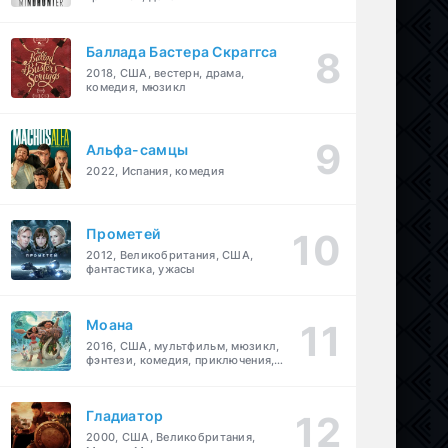
Баллада Бастера Скраггса
2018, США, вестерн, драма,
комедия, мюзикл
Альфа-самцы
2022, Испания, комедия
Прометей
2012, Великобритания, США,
фантастика, ужасы
Моана
2016, США, мультфильм, мюзикл,
фэнтези, комедия, приключения,
семейный
Гладиатор
2000, США, Великобритания,