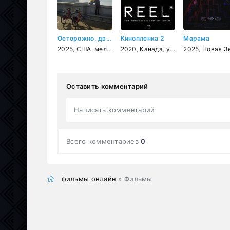
Осторожно, двери закрываются
Кинопленка 2
Марама
2025
,
США
,
мелодрама
2020
,
Канада
,
ужасы
2025
,
Новая Зеланди
Оставить комментарий
Написать комментарий
Всего комментариев
0
фильмы онлайн
» Фильмы