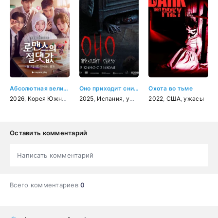
Абсолютная величина любви
Оно приходит снизу
Охота во тьме
2026
,
Корея Южная
,
мелодрама
2025
,
Испания
,
комедия
,
ужасы
2022
,
США
,
ужасы
Оставить комментарий
Написать комментарий
Всего комментариев
0