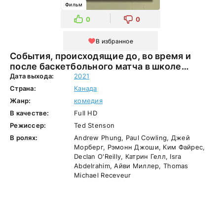
Фильм
0
0
В избранное
События, происходящие до, во время и
после баскетбольного матча в школе
(2021) онлайн
Дата выхода:
2021
Страна:
Канада
Жанр:
комедия
В качестве:
Full HD
Режиссер:
Ted Stenson
В ролях:
Andrew Phung, Paul Cowling, Джей
Морберг, Рэмонн Джоши, Ким Файрес,
Declan O'Reilly, Катрин Гелл, Isra
Abdelrahim, Айви Миллер, Thomas
Michael Receveur