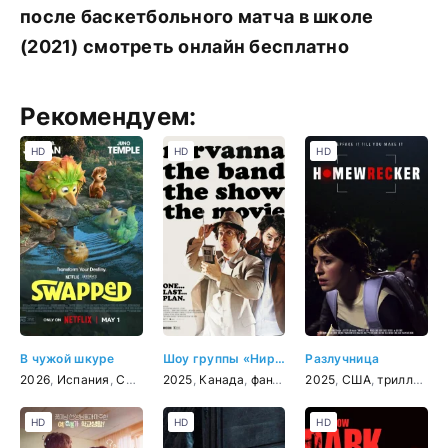
после баскетбольного матча в школе
(2021) смотреть онлайн бесплатно
Рекомендуем:
HD
HD
HD
В чужой шкуре
Шоу группы «Нирванна». Фильм
Разлучница
2026
,
Испания
,
США
,
мультфильм
2025
,
Канада
,
фэнтези
,
фантастика
,
комедия
2025
,
комедия
,
,
США
приключения
,
триллер
,
приключе
,
,
к
с
HD
HD
HD