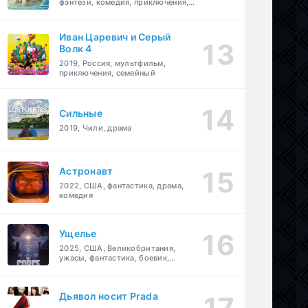
фэнтези, комедия, приключения,
семейный
Иван Царевич и Серый
Волк 4
2019, Россия, мультфильм,
приключения, семейный
Сильные
2019, Чили, драма
Астронавт
2022, США, фантастика, драма,
комедия
Ущелье
2025, США, Великобритания,
ужасы, фантастика, боевик,
мелодрама, приключения
Дьявол носит Prada