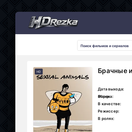
Мультсериалы
Брачные и
HD
Дата выхода:
Страна:
Жанр:
В качестве:
Режиссер:
В ролях: