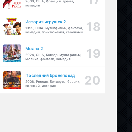
2006, США, Франция, драма,
комедия
История игрушек 2
1999, США, мультфильм, фэнтези,
комедия, приключения, семейный
Моана 2
2024, США, Канада, мультфильм,
мюзикл, фэнтези, комедия,
приключения, семейный
Последний бронепоезд
2006, Россия, Беларусь, боевик,
,
детектив
военный, история