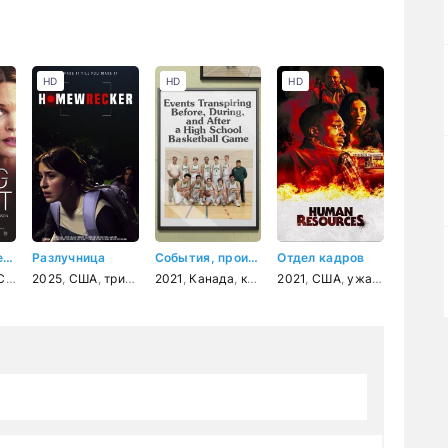
HD
HD
HD
Опасная пациентка
Разлучница
События, происходящие до, во время и после баскетбольного матча в школе
Отдел кадров
ША
,
триллер
2025
,
США
,
триллер
,
2021
комедия
,
Канада
,
комедия
2021
,
США
,
ужасы
,
триллер