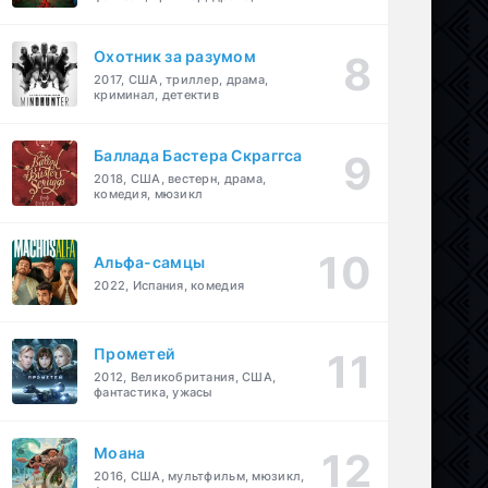
детектив
Охотник за разумом
2017, США, триллер, драма,
криминал, детектив
Баллада Бастера Скраггса
2018, США, вестерн, драма,
комедия, мюзикл
Альфа-самцы
2022, Испания, комедия
Прометей
2012, Великобритания, США,
фантастика, ужасы
Моана
2016, США, мультфильм, мюзикл,