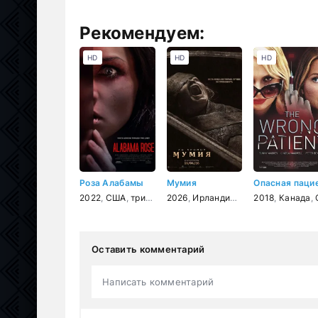
Рекомендуем:
HD
HD
HD
Роза Алабамы
Мумия
2022
,
США
,
триллер
2026
,
Ирландия
,
США
2018
,
ужасы
,
Канада
,
С
Оставить комментарий
Написать комментарий