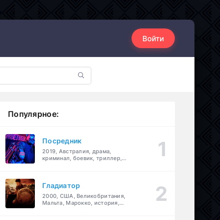
Войти
Популярное:
Посредник
2019, Австралия, драма,
криминал, боевик, триллер,
комедия
Гладиатор
2000, США, Великобритания,
Мальта, Марокко, история,
боевик, драма, приключения