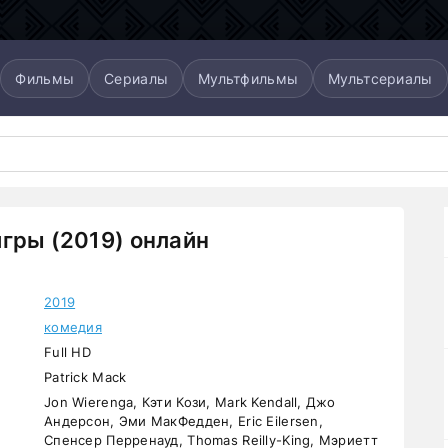
Фильмы
Сериалы
Мультфильмы
Мультсериалы
гры (2019) онлайн
2019
комедия
Full HD
Patrick Mack
Jon Wierenga, Кэти Кози, Mark Kendall, Джо
Андерсон, Эми МакФедден, Eric Eilersen,
Спенсер Перренауд, Thomas Reilly-King, Мэриетт