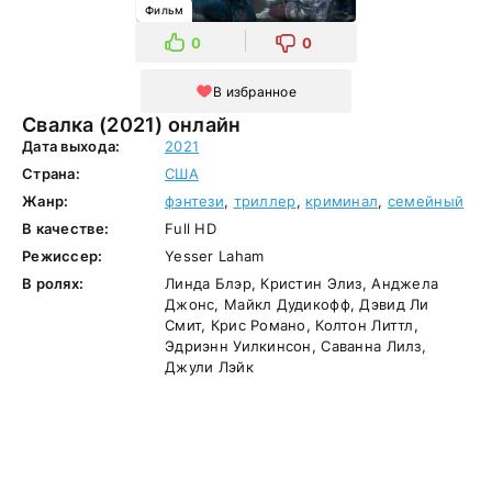
Фильм
0
0
В избранное
Свалка (2021) онлайн
Дата выхода:
2021
Страна:
США
Жанр:
фэнтези
,
триллер
,
криминал
,
семейный
В качестве:
Full HD
Режиссер:
Yesser Laham
В ролях:
Линда Блэр, Кристин Элиз, Анджела
Джонс, Майкл Дудикофф, Дэвид Ли
Смит, Крис Романо, Колтон Литтл,
Эдриэнн Уилкинсон, Саванна Лилз,
Джули Лэйк