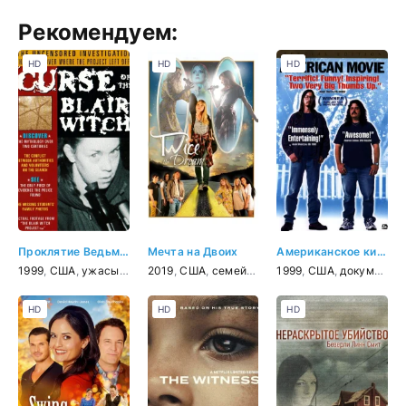
Рекомендуем:
HD
HD
HD
Проклятие Ведьмы из Блэр
Мечта на Двоих
Американское кино
1999
,
США
,
ужасы
,
триллер
2019
,
США
,
семейный
1999
,
США
,
документальный
HD
HD
HD