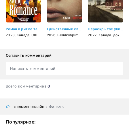
Роман в ритме танца
Единственный свидетель
Нераскрытое убийство Беверли Линн Смит
2023
,
Канада
,
США
,
драма
2026
,
Великобритания
,
2022
США
,
,
драма
Канада
,
криминал
,
документальный
Оставить комментарий
Написать комментарий
Всего комментариев
0
фильмы онлайн
» Фильмы
Популярное: