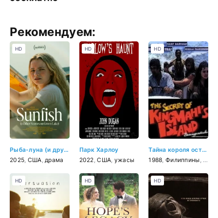
Рекомендуем:
HD
HD
HD
Рыба-луна (и другие истории о Грин-Лейк)
Парк Харлоу
Тайна короля острова Маис
2025
,
США
,
драма
2022
,
США
,
ужасы
1988
,
Филиппины
,
боев
HD
HD
HD