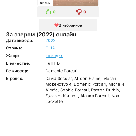
Фильм
0
0
В избранное
За озером (2022) онлайн
Дата выхода:
2022
Страна:
США
Жанр:
комедия
В качестве:
Full HD
Режиссер:
Domenic Porcari
В ролях:
David Socolar, Allison Elaine, Меган
Мокенстурм, Domenic Porcari, Michelle
Aimée, Sophia Porcari, Payton Durbin,
Джозеф Кэннон, Alanna Porcari, Noah
Lockette