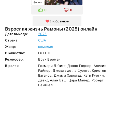
Фильм
0
0
В избранное
Взрослая жизнь Рамоны (2025) онлайн
Дата выхода:
2025
Страна:
США
Жанр:
комедия
В качестве:
Full HD
Режиссер:
Брук Берман
В ролях:
Розмари ДеУитт, Джош Рэднор, Алисия
Райнер, Джоэль де ла Фуэнте, Кристен
Ваганос, Джэми Харольд, Кэти Куртин,
Дэвид Алан Баш, Цара Малер, Роберт
Бейтцел