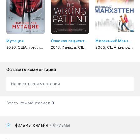
Мутация
Опасная пациентка
Маленький Манхэттен
2026
,
США
,
триллер
,
фантастика
2018
,
Канада
,
США
,
триллер
2005
,
США
,
мелодрама
Оставить комментарий
Написать комментарий
Всего комментариев
0
фильмы онлайн
» Фильмы