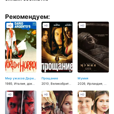
Рекомендуем:
HD
HD
HD
Мир ужасов Дарио Ардженто
Прощание
Мумия
1985
,
Италия
,
документальный
2010
,
Великобритания
,
биография
,
2026
триллер
,
Ирландия
,
драма
,
США
,
HD
HD
HD