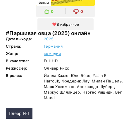
Фильм
0
0
В избранное
#Паршивая овца (2025) онлайн
Дата выхода:
2025
Страна:
Германия
Жанр:
комедия
В качестве:
Full HD
Режиссер:
Оливер Рихс
В ролях:
Йелла Хаазе, Юля Бёве, Yasin El
Harrouk, Фредерик Лау, Милан Пешель,
Марк Хоземанн, Александр Шуберт,
Маркус Шляйнцер, Наргес Рашиди, Ben
Mood
Плеер №1