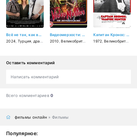
Всё не так, как вы думаете
Видеомерзости: Моральная паника, цензура и видеозапись
Капитан Кронос: Охотник на вампиров
2024
,
Турция
,
драма
2010
,
Великобритания
,
1972
документальный
,
Великобритания
,
Оставить комментарий
Написать комментарий
Всего комментариев
0
фильмы онлайн
» Фильмы
Популярное: