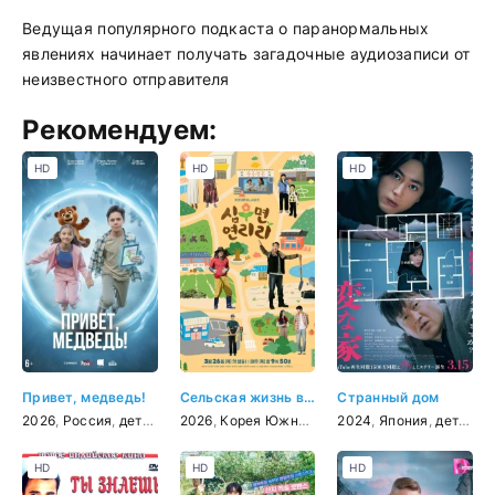
Ведущая популярного подкаста о паранормальных
явлениях начинает получать загадочные аудиозаписи от
неизвестного отправителя
Рекомендуем:
HD
HD
HD
Привет, медведь!
Сельская жизнь в Ëннири
Странный дом
2026
,
Россия
,
детский
,
2026
семейный
,
Корея Южная
,
комедия
2024
,
Япония
,
детектив
HD
HD
HD