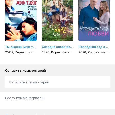
Ты знаешь мою тайну
Сегодня снова всё распродано
Последний год любви
2002
,
Индия
,
триллер
,
мелодрама
2026
,
Корея Южная
,
мелодрама
2026
,
Россия
,
комедия
,
мелодрама
Оставить комментарий
Написать комментарий
Всего комментариев
0