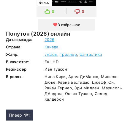
Фильм
0
0
В избранное
Полутон (2026) онлайн
Дата выхода:
2026
Страна:
Канада
Жанр:
ужасы
,
триллер
,
фантастика
В качестве:
Full HD
Режиссер:
Иан Туасон
В ролях:
Нина Кири, Адам ДиМарко, Мишель
Дюке, Кеана Бастидас, Джефф Юн,
Райан Тернер, Эри Миллен, Марисоль
Д’Андреа, Остин Туасон, Селед
Калдерон
Плеер №1