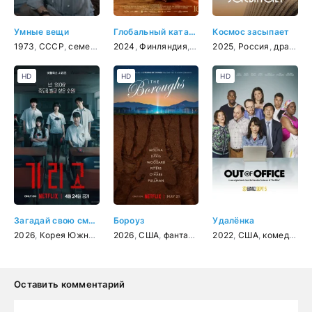
Умные вещи
Глобальный катаклизм
Космос засыпает
1973
,
СССР
,
семейный
,
2024
фэнтези
,
Финляндия
,
драма
2025
,
Россия
,
драма
HD
HD
HD
Загадай свою смерть
Бороуз
Удалёнка
2026
,
Корея Южная
,
ужасы
2026
,
США
,
фантастика
,
2022
фэнтези
,
США
,
драма
,
комедия
,
детек
Оставить комментарий