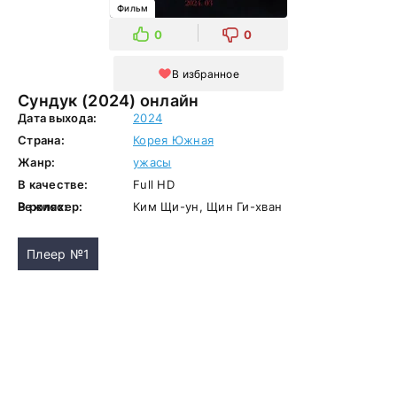
Фильм
0
0
В избранное
Сундук (2024) онлайн
Дата выхода:
2024
Страна:
Корея Южная
Жанр:
ужасы
В качестве:
Full HD
Режиссер:
В ролях:
Ким Щи-ун, Щин Ги-хван
Плеер №1