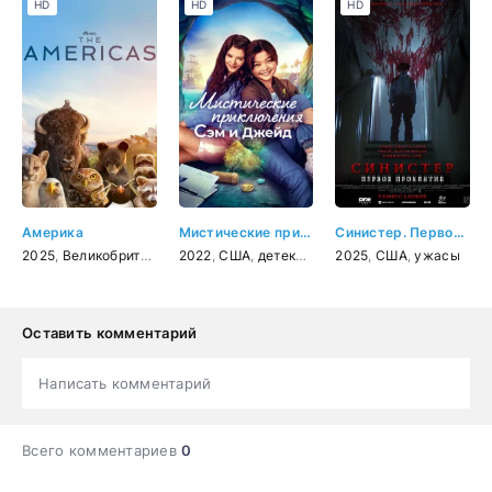
HD
HD
HD
Америка
Мистические приключения Сэм и Джейд
Синистер. Первое проклятие
2025
,
Великобритания
,
2022
документальный
,
США
,
детектив
,
приключения
2025
,
США
,
ужасы
,
семейный
Оставить комментарий
Написать комментарий
Всего комментариев
0