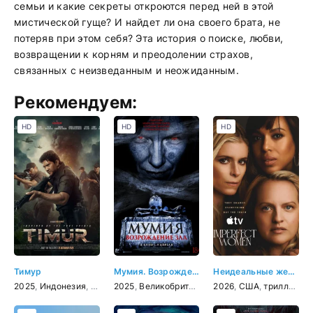
семьи и какие секреты откроются перед ней в этой
мистической гуще? И найдет ли она своего брата, не
потеряв при этом себя? Эта история о поиске, любви,
возвращении к корням и преодолении страхов,
связанных с неизведанным и неожиданным.
Рекомендуем:
HD
HD
HD
Тимур
Мумия. Возрождение зла
Неидеальные женщины
2025
,
Индонезия
,
боевик
2025
,
Великобритания
,
2026
ужасы
,
США
,
триллер
,
де