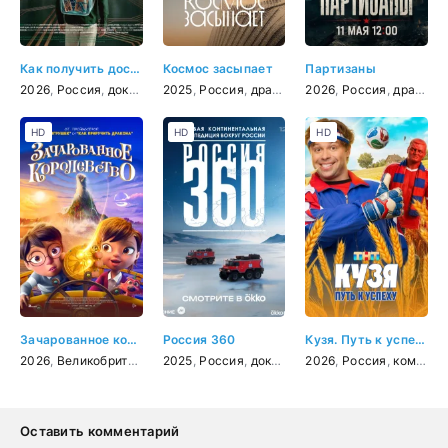
Как получить доступ ко всему: Реверс-инжиниринг
Космос засыпает
Партизаны
2026
,
Россия
,
документальный
2025
,
Россия
,
драма
2026
,
Россия
,
драма
,
в
HD
HD
HD
Зачарованное королевство
Россия 360
Кузя. Путь к успеху
2026
,
Великобритания
,
2025
США
,
,
Индия
Россия
,
мультфильм
,
документальный
2026
,
фэнтези
,
Россия
,
семейный
,
комедия
Оставить комментарий