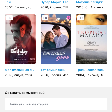
Три
Супер Марио: Галактическое кино
Могучие рейнджеры: Мегасила
2002
,
Гонконг
,
Корея Южная
2026
,
,
Япония
Таиланд
,
США
,
ужасы
,
мультфильм
,
2013
боевик
,
США
,
драма
,
фэнтези
,
фантастика
,
ком
HD
HD
HD
Моя именинная песнь
Тот самый день
Тропическая болезнь
2018
,
Индия
,
триллер
2026
,
Россия
,
мелодрама
2004
,
Таиланд
,
Франция
Оставить комментарий
Написать комментарий