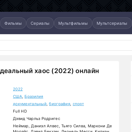
Фильмы
Сериалы
Мультфильмы
Мультсериалы
деальный хаос (2022) онлайн
2022
США
,
Бразилия
документальный
,
биография
,
спорт
Full HD
Дэвид Чарльз Родригес
Неймар, Даниэл Алвес, Тьяго Силва, Маркони Де
Морайс, Дэвид Бекхэм, Лионель Месси, Килиан