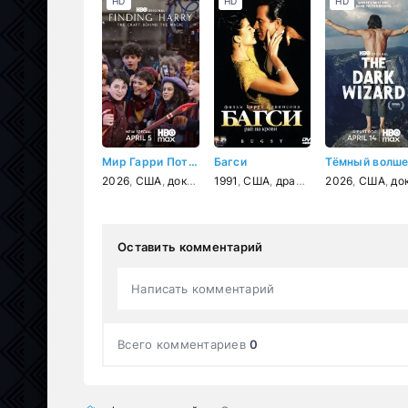
HD
HD
HD
Мир Гарри Поттера: Мастерство, стоящее за магией
Багси
2026
,
США
,
документальный
1991
,
США
,
короткометражка
,
драма
,
криминал
2026
,
США
,
биог
,
документальн
Оставить комментарий
Написать комментарий
Всего комментариев
0