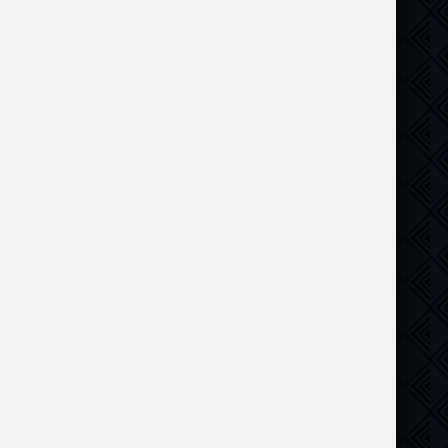
ама
,
биография
,
музыка