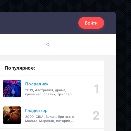
Войти
Популярное:
Посредник
2019, Австралия, драма,
криминал, боевик, триллер,
комедия
Гладиатор
2000, США, Великобритания,
Мальта, Марокко, история,
боевик, драма, приключения