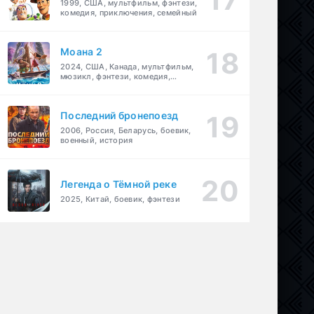
1999, США, мультфильм, фэнтези,
комедия, приключения, семейный
Моана 2
2024, США, Канада, мультфильм,
мюзикл, фэнтези, комедия,
приключения, семейный
Последний бронепоезд
2006, Россия, Беларусь, боевик,
военный, история
Легенда о Тёмной реке
2025, Китай, боевик, фэнтези