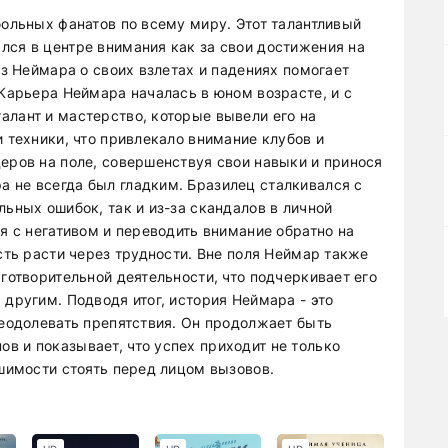
больных фанатов по всему миру. Этот талантливый
лся в центре внимания как за свои достижения на
аз Неймара о своих взлетах и падениях помогает
 Карьера Неймара началась в юном возрасте, и с
алант и мастерство, которые вывели его на
и техники, что привлекало внимание клубов и
еров на поле, совершенствуя свои навыки и принося
 не всегда был гладким. Бразилец сталкивался с
льных ошибок, так и из-за скандалов в личной
ся с негативом и переводить внимание обратно на
ость расти через трудности. Вне поля Неймар также
аготворительной деятельности, что подчеркивает его
 другим. Подводя итог, история Неймара - это
реодолевать препятствия. Он продолжает быть
в и показывает, что успех приходит не только
ешимости стоять перед лицом вызовов.