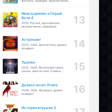
фэнтези, комедия, приключения,
семейный
Иван Царевич и Серый
Волк 4
2019, Россия, мультфильм,
приключения, семейный
Астронавт
2022, США, фантастика, драма,
комедия
Ущелье
2025, США, Великобритания,
ужасы, фантастика, боевик,
мелодрама, приключения
Дьявол носит Prada
2006, США, Франция, драма,
комедия
История игрушек 2