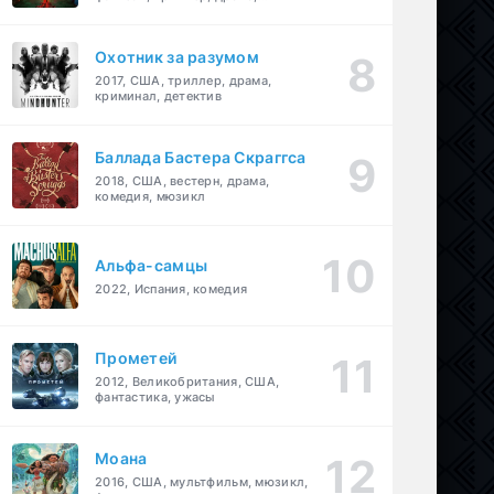
детектив
Охотник за разумом
2017, США, триллер, драма,
криминал, детектив
Баллада Бастера Скраггса
2018, США, вестерн, драма,
комедия, мюзикл
Альфа-самцы
2022, Испания, комедия
Прометей
2012, Великобритания, США,
фантастика, ужасы
Моана
2016, США, мультфильм, мюзикл,