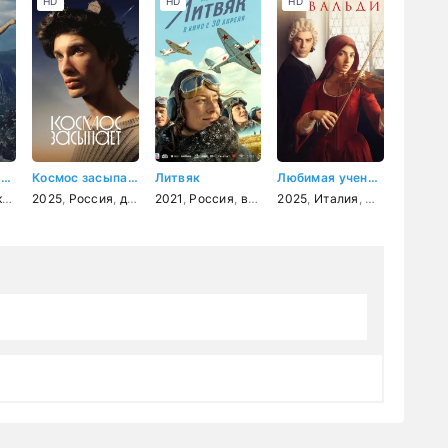
HD
HD
HD
Тёмный волшебник
Космос засыпает
Литвяк
Любимая ученица Вивальди
рафия
ый
2025
,
Россия
,
биография
,
драма
2021
,
Россия
,
военный
2025
,
история
,
Италия
,
биография
,
Франция
,
др