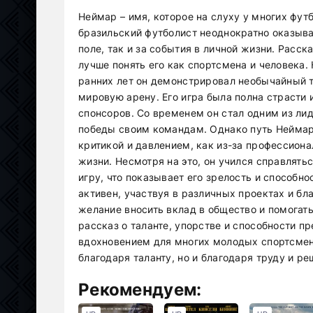
Неймар – имя, которое на слуху у многих фут
бразильский футболист неоднократно оказыва
поле, так и за события в личной жизни. Расск
лучше понять его как спортсмена и человека.
ранних лет он демонстрировал необычайный т
мировую арену. Его игра была полна страсти 
спонсоров. Со временем он стал одним из лид
победы своим командам. Однако путь Неймара
критикой и давлением, как из-за профессиона
жизни. Несмотря на это, он учился справлять
игру, что показывает его зрелость и способн
активен, участвуя в различных проектах и бл
желание вносить вклад в общество и помогать
рассказ о таланте, упорстве и способности п
вдохновением для многих молодых спортсмено
благодаря таланту, но и благодаря труду и р
Рекомендуем: