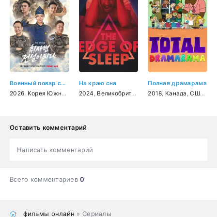
Военный повар становится легендой
На краю сна
Полная драмарама
2026
,
Корея Южная
,
комедия
2024
,
,
Великобритания
фантастика
,
2018
США
,
,
Канада
Канада
,
,
США
триллер
,
му
Оставить комментарий
Написать комментарий
Всего комментариев
0
фильмы онлайн
» Сериалы