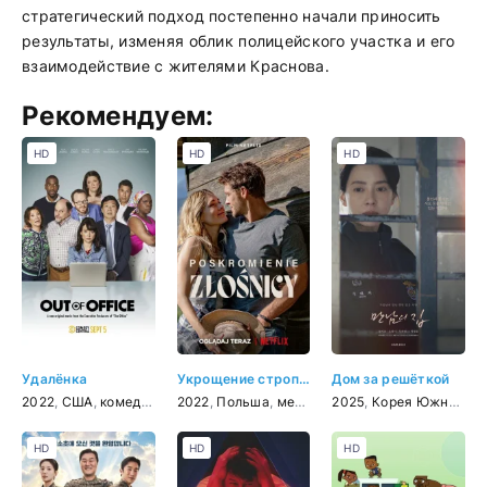
стратегический подход постепенно начали приносить
результаты, изменяя облик полицейского участка и его
взаимодействие с жителями Краснова.
Рекомендуем:
HD
HD
HD
Удалёнка
Укрощение строптивой
Дом за решёткой
2022
,
США
,
комедия
2022
,
Польша
,
мелодрама
2025
,
комедия
,
Корея Южная
,
д
HD
HD
HD